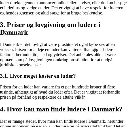
luder direkte gennem annoncer online eller i aviser, eller du kan besøge
et luderhus og vælge en der. Det er vigtigt at have respekt for luderen
og hendes grænser, og altid sørge for at bruge beskyttelse.
3. Priser og lovgivning om ludere i
Danmark
I Danmark er det lovligt at være prostitueret og at købe sex af en
voksen. Prisen for at leje en luder kan variere afhængigt af flere
faktorer, herunder tid, sted og ydelser. Det anbefales altid at være
opmærksom på lovgivningen omkring prostitution for at undgå
juridiske konsekvenser.
3.1. Hvor meget koster en luder?
Prisen for en luder kan variere fra et par hundrede kroner til flere
tusinde, afhængigt af hvad du leder efter. Det er vigtigt at forhandle
prisen på forhånd og respektere de aftalte vilkår.
4. Hvor kan man finde ludere i Danmark?
Der er mange steder, hvor man kan finde ludere i Danmark, herunder
online annoncer, på gaden, i luderhuse og på massageklinikker. Det er