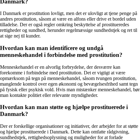
Danmark?
I Danmark er prostitution lovligt, men det er ulovligt at tjene penge på
andres prostitution, såsom at være en alfons eller drive et bordel uden
tilladelse. Der er også regler omkring beskyttelse af prostitueredes
rettigheder og sundhed, herunder regelmæssige sundhedstjek og ret til
at sige nej til kunder.
Hvordan kan man identificere og undgå
menneskehandel i forbindelse med prostitution?
Menneskehandel er en alvorlig forbrydelse, der desværre kan
forekomme i forbindelse med prostitution. Det er vigtigt at være
opmærksom på tegn på menneskehandel, såsom tvungen prostitution,
manglende kontrol over egen økonomi og bevægelsesfrihed samt tegn
på fysisk eller psykisk vold. Hvis man mistænker menneskehandel, bør
man kontakte politiet eller relevante myndigheder.
Hvordan kan man støtte og hjælpe prostituerede i
Danmark?
Der er forskellige organisationer og initiativer, der arbejder for at støtte
og hjælpe prostituerede i Danmark. Dette kan omfatte rådgivning,
sundhedstjek, rettighedsoplysning og muligheder for at forlade