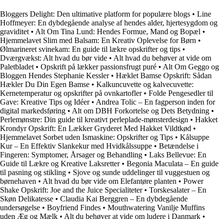
Bloggers Delight: Den ultimative platform for populære blogs
•
Line
Hoffmeyer: En dybdegående analyse af hendes alder, hjertesygdom og
graviditet
•
Alt Om Tina Lund: Hendes Formue, Mand og Bopæl
•
Hjemmelavet Slim med Balsam: En Kreativ Oplevelse for Børn
•
Ølmarineret svinekam: En guide til lækre opskrifter og tips
•
Dværgvækst: Alt hvad du bør vide
•
Alt hvad du behøver at vide om
Paletbladet
•
Opskrift på lækker passionsfrugt puré
•
Alt Om Geggo og
Bloggen Hendes Stephanie Kessler
•
Hæklet Bamse Opskrift: Sådan
Hækler Du Din Egen Bamse
•
Kalkuncuvette og kalvecuvette:
Kernetemperatur og opskrifter på ovnkartofler
•
Folde Pengesedler til
Gave: Kreative Tips og Idéer
•
Andrea Tolic – En fagperson inden for
digital markedsføring
•
Alt om DBH Forkortelse og Dets Betydning
•
Perlemønstre: Din guide til kreativt perleplade-mønsterdesign
•
Hakket
Krondyr Opskrift: En Lækker Gryderet Med Hakket Vildtkød
•
Hjemmelavet Sorbet uden Ismaskine: Opskrifter og Tips
•
Kålsuppe
Kur – En Effektiv Slankekur med Hvidkålssuppe
•
Betændelse i
Fingeren: Symptomer, Årsager og Behandling
•
Laks Bellevue: En
Guide til Lækre og Kreative Laksretter
•
Begonia Maculata – En guide
til pasning og stikling
•
Sjove og sunde uddelinger til vuggestuen og
børnehaven
•
Alt hvad du bør vide om Elefantøre planten
•
Power
Shake Opskrift: Joe and the Juice Specialiteter
•
Torskesalater – En
Skøn Delikatesse
•
Claudia Kai Berggren – En dybdegående
undersøgelse
•
Boyfriend Findes
•
Mouthwatering Vanilje Muffins
uden Æg og Mælk
•
Alt du behøver at vide om ludere i Danmark
•