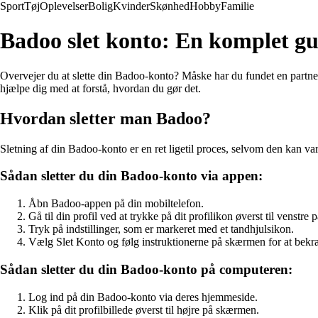
Sport
Tøj
Oplevelser
Bolig
Kvinder
Skønhed
Hobby
Familie
Badoo slet konto: En komplet guid
Overvejer du at slette din Badoo-konto? Måske har du fundet en partner el
hjælpe dig med at forstå, hvordan du gør det.
Hvordan sletter man Badoo?
Sletning af din Badoo-konto er en ret ligetil proces, selvom den kan va
Sådan sletter du din Badoo-konto via appen:
Åbn Badoo-appen på din mobiltelefon.
Gå til din profil ved at trykke på dit profilikon øverst til venstre
Tryk på indstillinger, som er markeret med et tandhjulsikon.
Vælg Slet Konto og følg instruktionerne på skærmen for at bekræ
Sådan sletter du din Badoo-konto på computeren:
Log ind på din Badoo-konto via deres hjemmeside.
Klik på dit profilbillede øverst til højre på skærmen.