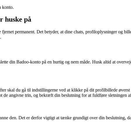
n konto.
ør huske på
ive fjernet permanent. Det betyder, at dine chats, profiloplysninger og b
.
slette din Badoo-konto på en hurtig og nem måde. Husk altid at overveje
er skal du gå til indstillingerne ved at klikke på dit profilbillede øverst
t de angivne trin, og bekræft din beslutning for at fuldføre sletningen 
nne den. Det er derfor vigtigt at tænke grundigt over din beslutning, da 