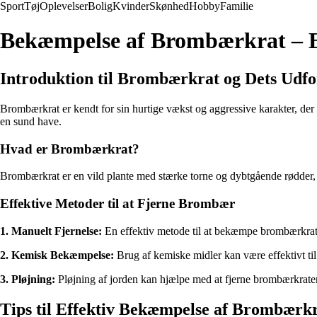
Sport
Tøj
Oplevelser
Bolig
Kvinder
Skønhed
Hobby
Familie
Bekæmpelse af Brombærkrat – Ef
Introduktion til Brombærkrat og Dets Udf
Brombærkrat er kendt for sin hurtige vækst og aggressive karakter, de
en sund have.
Hvad er Brombærkrat?
Brombærkrat er en vild plante med stærke torne og dybtgående rødder, de
Effektive Metoder til at Fjerne Brombær
1. Manuelt Fjernelse:
En effektiv metode til at bekæmpe brombærkrat e
2. Kemisk Bekæmpelse:
Brug af kemiske midler kan være effektivt ti
3. Pløjning:
Pløjning af jorden kan hjælpe med at fjerne brombærkratens
Tips til Effektiv Bekæmpelse af Brombærk