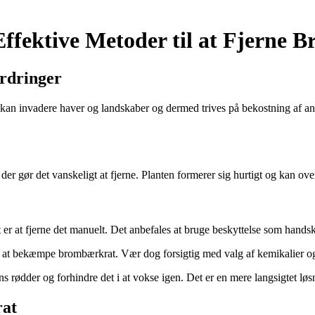
fektive Metoder til at Fjerne 
ordringer
r kan invadere haver og landskaber og dermed trives på bekostning af a
r gør det vanskeligt at fjerne. Planten formerer sig hurtigt og kan over
r at fjerne det manuelt. Det anbefales at bruge beskyttelse som hands
l at bekæmpe brombærkrat. Vær dog forsigtig med valg af kemikalier og 
 rødder og forhindre det i at vokse igen. Det er en mere langsigtet løs
rat