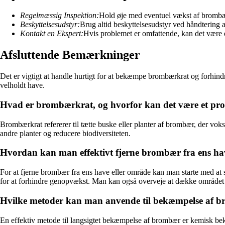
Regelmæssig Inspektion:
Hold øje med eventuel vækst af brombærk
Beskyttelsesudstyr:
Brug altid beskyttelsesudstyr ved håndtering 
Kontakt en Ekspert:
Hvis problemet er omfattende, kan det være e
Afsluttende Bemærkninger
Det er vigtigt at handle hurtigt for at bekæmpe brombærkrat og forhind
velholdt have.
Hvad er brombærkrat, og hvorfor kan det være et prob
Brombærkrat refererer til tætte buske eller planter af brombær, der vok
andre planter og reducere biodiversiteten.
Hvordan kan man effektivt fjerne brombær fra ens ha
For at fjerne brombær fra ens have eller område kan man starte med at s
for at forhindre genopvækst. Man kan også overveje at dække området med
Hvilke metoder kan man anvende til bekæmpelse af br
En effektiv metode til langsigtet bekæmpelse af brombær er kemisk bekæ