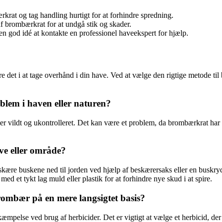
rat og tag handling hurtigt for at forhindre spredning.
af brombærkrat for at undgå stik og skader.
n god idé at kontakte en professionel haveekspert for hjælp.
re det i at tage overhånd i din have. Ved at vælge den rigtige metode t
lem i haven eller naturen?
ser vildt og ukontrolleret. Det kan være et problem, da brombærkrat har 
ve eller område?
kære buskene ned til jorden ved hjælp af beskærersaks eller en buskrydd
 et tykt lag muld eller plastik for at forhindre nye skud i at spire.
ombær på en mere langsigtet basis?
mpelse ved brug af herbicider. Det er vigtigt at vælge et herbicid, der