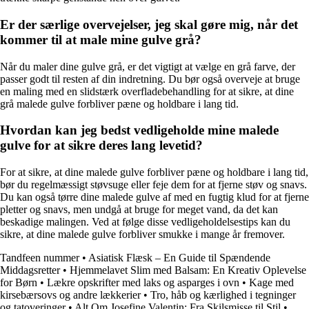
Er der særlige overvejelser, jeg skal gøre mig, når det
kommer til at male mine gulve grå?
Når du maler dine gulve grå, er det vigtigt at vælge en grå farve, der
passer godt til resten af din indretning. Du bør også overveje at bruge
en maling med en slidstærk overfladebehandling for at sikre, at dine
grå malede gulve forbliver pæne og holdbare i lang tid.
Hvordan kan jeg bedst vedligeholde mine malede
gulve for at sikre deres lang levetid?
For at sikre, at dine malede gulve forbliver pæne og holdbare i lang tid,
bør du regelmæssigt støvsuge eller feje dem for at fjerne støv og snavs.
Du kan også tørre dine malede gulve af med en fugtig klud for at fjerne
pletter og snavs, men undgå at bruge for meget vand, da det kan
beskadige malingen. Ved at følge disse vedligeholdelsestips kan du
sikre, at dine malede gulve forbliver smukke i mange år fremover.
Tandfeen nummer
•
Asiatisk Flæsk – En Guide til Spændende
Middagsretter
•
Hjemmelavet Slim med Balsam: En Kreativ Oplevelse
for Børn
•
Lækre opskrifter med laks og asparges i ovn
•
Kage med
kirsebærsovs og andre lækkerier
•
Tro, håb og kærlighed i tegninger
og tatoveringer
•
Alt Om Josefine Valentin: Fra Skilsmisse til Stil
•