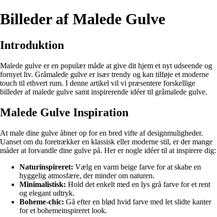
Billeder af Malede Gulve
Introduktion
Malede gulve er en populær måde at give dit hjem et nyt udseende og
fornyet liv. Gråmalede gulve er især trendy og kan tilføje et moderne
touch til ethvert rum. I denne artikel vil vi præsentere forskellige
billeder af malede gulve samt inspirerende idéer til gråmalede gulve.
Malede Gulve Inspiration
At male dine gulve åbner op for en bred vifte af designmuligheder.
Uanset om du foretrækker en klassisk eller moderne stil, er der mange
måder at forvandle dine gulve på. Her er nogle idéer til at inspirere dig:
Naturinspireret:
Vælg en varm beige farve for at skabe en
hyggelig atmosfære, der minder om naturen.
Minimalistisk:
Hold det enkelt med en lys grå farve for et rent
og elegant udtryk.
Boheme-chic:
Gå efter en blød hvid farve med let slidte kanter
for et bohemeinspireret look.