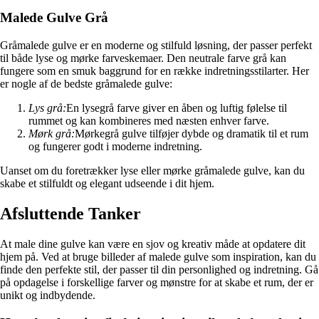
Malede Gulve Grå
Gråmalede gulve er en moderne og stilfuld løsning, der passer perfekt
til både lyse og mørke farveskemaer. Den neutrale farve grå kan
fungere som en smuk baggrund for en række indretningsstilarter. Her
er nogle af de bedste gråmalede gulve:
Lys grå:
En lysegrå farve giver en åben og luftig følelse til
rummet og kan kombineres med næsten enhver farve.
Mørk grå:
Mørkegrå gulve tilføjer dybde og dramatik til et rum
og fungerer godt i moderne indretning.
Uanset om du foretrækker lyse eller mørke gråmalede gulve, kan du
skabe et stilfuldt og elegant udseende i dit hjem.
Afsluttende Tanker
At male dine gulve kan være en sjov og kreativ måde at opdatere dit
hjem på. Ved at bruge billeder af malede gulve som inspiration, kan du
finde den perfekte stil, der passer til din personlighed og indretning. Gå
på opdagelse i forskellige farver og mønstre for at skabe et rum, der er
unikt og indbydende.