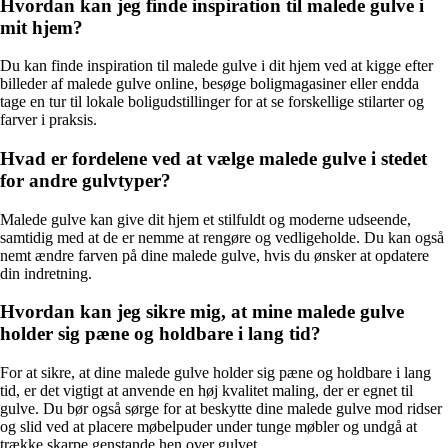
Hvordan kan jeg finde inspiration til malede gulve i
mit hjem?
Du kan finde inspiration til malede gulve i dit hjem ved at kigge efter
billeder af malede gulve online, besøge boligmagasiner eller endda
tage en tur til lokale boligudstillinger for at se forskellige stilarter og
farver i praksis.
Hvad er fordelene ved at vælge malede gulve i stedet
for andre gulvtyper?
Malede gulve kan give dit hjem et stilfuldt og moderne udseende,
samtidig med at de er nemme at rengøre og vedligeholde. Du kan også
nemt ændre farven på dine malede gulve, hvis du ønsker at opdatere
din indretning.
Hvordan kan jeg sikre mig, at mine malede gulve
holder sig pæne og holdbare i lang tid?
For at sikre, at dine malede gulve holder sig pæne og holdbare i lang
tid, er det vigtigt at anvende en høj kvalitet maling, der er egnet til
gulve. Du bør også sørge for at beskytte dine malede gulve mod ridser
og slid ved at placere møbelpuder under tunge møbler og undgå at
trække skarpe genstande hen over gulvet.