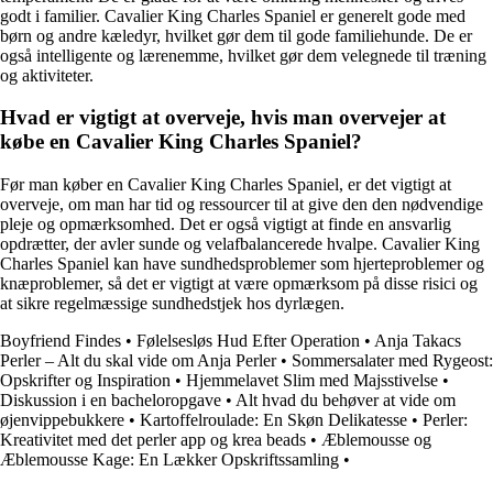
godt i familier. Cavalier King Charles Spaniel er generelt gode med
børn og andre kæledyr, hvilket gør dem til gode familiehunde. De er
også intelligente og lærenemme, hvilket gør dem velegnede til træning
og aktiviteter.
Hvad er vigtigt at overveje, hvis man overvejer at
købe en Cavalier King Charles Spaniel?
Før man køber en Cavalier King Charles Spaniel, er det vigtigt at
overveje, om man har tid og ressourcer til at give den den nødvendige
pleje og opmærksomhed. Det er også vigtigt at finde en ansvarlig
opdrætter, der avler sunde og velafbalancerede hvalpe. Cavalier King
Charles Spaniel kan have sundhedsproblemer som hjerteproblemer og
knæproblemer, så det er vigtigt at være opmærksom på disse risici og
at sikre regelmæssige sundhedstjek hos dyrlægen.
Boyfriend Findes
•
Følelsesløs Hud Efter Operation
•
Anja Takacs
Perler – Alt du skal vide om Anja Perler
•
Sommersalater med Rygeost:
Opskrifter og Inspiration
•
Hjemmelavet Slim med Majsstivelse
•
Diskussion i en bacheloropgave
•
Alt hvad du behøver at vide om
øjenvippebukkere
•
Kartoffelroulade: En Skøn Delikatesse
•
Perler:
Kreativitet med det perler app og krea beads
•
Æblemousse og
Æblemousse Kage: En Lækker Opskriftssamling
•