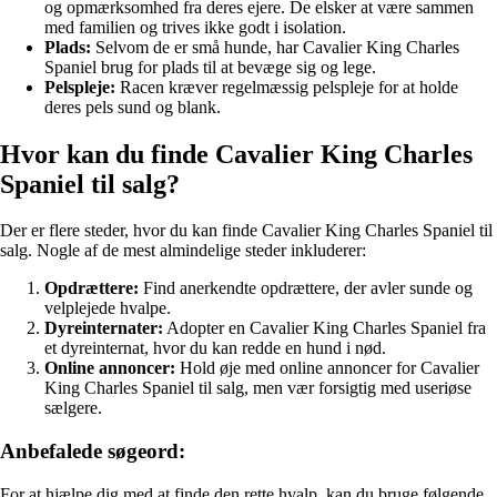
og opmærksomhed fra deres ejere. De elsker at være sammen
med familien og trives ikke godt i isolation.
Plads:
Selvom de er små hunde, har Cavalier King Charles
Spaniel brug for plads til at bevæge sig og lege.
Pelspleje:
Racen kræver regelmæssig pelspleje for at holde
deres pels sund og blank.
Hvor kan du finde Cavalier King Charles
Spaniel til salg?
Der er flere steder, hvor du kan finde Cavalier King Charles Spaniel til
salg. Nogle af de mest almindelige steder inkluderer:
Opdrættere:
Find anerkendte opdrættere, der avler sunde og
velplejede hvalpe.
Dyreinternater:
Adopter en Cavalier King Charles Spaniel fra
et dyreinternat, hvor du kan redde en hund i nød.
Online annoncer:
Hold øje med online annoncer for Cavalier
King Charles Spaniel til salg, men vær forsigtig med useriøse
sælgere.
Anbefalede søgeord:
For at hjælpe dig med at finde den rette hvalp, kan du bruge følgende