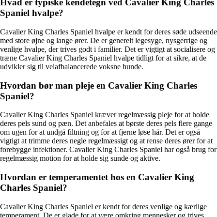
Hvad er typiske kendetegn ved Cavalier King Charles
Spaniel hvalpe?
Cavalier King Charles Spaniel hvalpe er kendt for deres søde udseende
med store øjne og lange ører. De er generelt legesyge, nysgerrige og
venlige hvalpe, der trives godt i familier. Det er vigtigt at socialisere og
træne Cavalier King Charles Spaniel hvalpe tidligt for at sikre, at de
udvikler sig til velafbalancerede voksne hunde.
Hvordan bør man pleje en Cavalier King Charles
Spaniel?
Cavalier King Charles Spaniel kræver regelmæssig pleje for at holde
deres pels sund og pæn. Det anbefales at børste deres pels flere gange
om ugen for at undgå filtning og for at fjerne løse hår. Det er også
vigtigt at trimme deres negle regelmæssigt og at rense deres ører for at
forebygge infektioner. Cavalier King Charles Spaniel har også brug for
regelmæssig motion for at holde sig sunde og aktive.
Hvordan er temperamentet hos en Cavalier King
Charles Spaniel?
Cavalier King Charles Spaniel er kendt for deres venlige og kærlige
temperament. De er glade for at være omkring mennesker og trives