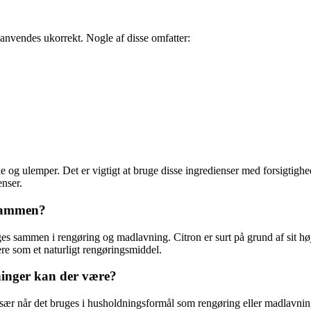
t anvendes ukorrekt. Nogle af disse omfatter:
 og ulemper. Det er vigtigt at bruge disse ingredienser med forsigtighed
enser.
 sammen?
ges sammen i rengøring og madlavning. Citron er surt på grund af sit h
ere som et naturligt rengøringsmiddel.
kninger kan der være?
 især når det bruges i husholdningsformål som rengøring eller madlavni