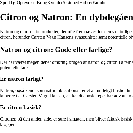
Sport
Tøj
Oplevelser
Bolig
Kvinder
Skønhed
Hobby
Familie
Citron og Natron: En dybdegående
Natron og citron – to produkter, der ofte fremhæves for deres naturlig
citron, herunder Carsten Vagn Hansens synspunkter samt potentielle bi
Natron og citron: Gode eller farlige?
Der har været megen debat omkring brugen af natron og citron i alterna
potentielle farer.
Er natron farligt?
Natron, også kendt som natriumbicarbonat, er et almindeligt husholdni
længere tid. Carsten Vagn Hansen, en kendt dansk læge, har advaret mo
Er citron basisk?
Citroner, på den anden side, er sure i smagen, men bliver faktisk basis
kroppen.