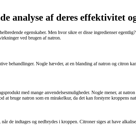
 analyse af deres effektivitet og
e helbredende egenskaber. Men hvor sikre er disse ingredienser egentlig
virkninger ved brugen af natron.
tive behandlinger. Nogle hævder, at en blanding af natron og citron ka
ngsprodukt med mange anvendelsesmuligheder. Nogle mener, at natron ka
d at bruge natron som en mirakelkur, da det kan forstyrre kroppens nat
k, når de indtages og nedbrydes i kroppen. Citroner siges at have alkal