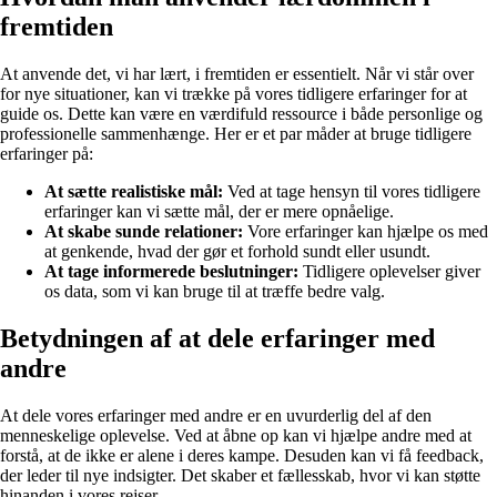
fremtiden
At anvende det, vi har lært, i fremtiden er essentielt. Når vi står over
for nye situationer, kan vi trække på vores tidligere erfaringer for at
guide os. Dette kan være en værdifuld ressource i både personlige og
professionelle sammenhænge. Her er et par måder at bruge tidligere
erfaringer på:
At sætte realistiske mål:
Ved at tage hensyn til vores tidligere
erfaringer kan vi sætte mål, der er mere opnåelige.
At skabe sunde relationer:
Vore erfaringer kan hjælpe os med
at genkende, hvad der gør et forhold sundt eller usundt.
At tage informerede beslutninger:
Tidligere oplevelser giver
os data, som vi kan bruge til at træffe bedre valg.
Betydningen af at dele erfaringer med
andre
At dele vores erfaringer med andre er en uvurderlig del af den
menneskelige oplevelse. Ved at åbne op kan vi hjælpe andre med at
forstå, at de ikke er alene i deres kampe. Desuden kan vi få feedback,
der leder til nye indsigter. Det skaber et fællesskab, hvor vi kan støtte
hinanden i vores rejser.