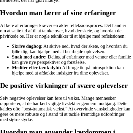
hændelser, der har gjort indtryk.
Hvordan man lærer af sine erfaringer
At lære af erfaringer kræver en aktiv refleksionsproces. Det handler
om at sætte tid af til at tænke over, hvad der skete, og hvordan det
påvirkede os. Her er nogle teknikker til at hjælpe med refleksionen:
Skrive dagbog:
At skrive ned, hvad der skete, og hvordan du
følte dig, kan hjælpe med at bearbejde oplevelsen.
Snak med andre:
Deling af erfaringer med venner eller familie
kan give nye perspektiver og forståelse.
Mediter eller tænk dybt:
At bruge tid på introspektion kan
hjælpe med at afdække indsigter fra dine oplevelser.
De positive virkninger af svære oplevelser
Selv negative oplevelser kan føre til vækst. Mange mennesker
rapporterer, at de har lært vigtige livslektier gennem modgang. Dette
kaldes ofte “post-traumatisk vækst.” At overvinde vanskeligheder kan
gøre os mere robuste og i stand til at tackle fremtidige udfordringer
med større styrke.
Hvordan man anvender lærdommen i