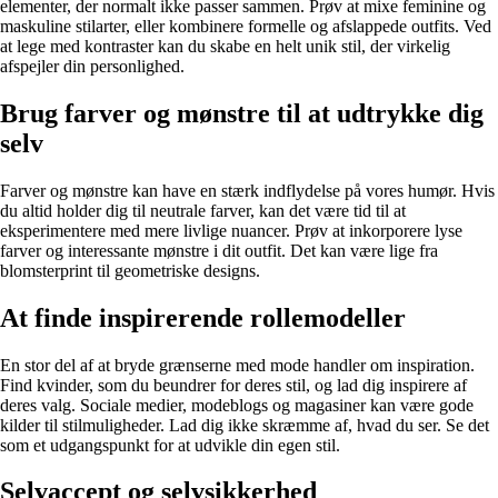
elementer, der normalt ikke passer sammen. Prøv at mixe feminine og
maskuline stilarter, eller kombinere formelle og afslappede outfits. Ved
at lege med kontraster kan du skabe en helt unik stil, der virkelig
afspejler din personlighed.
Brug farver og mønstre til at udtrykke dig
selv
Farver og mønstre kan have en stærk indflydelse på vores humør. Hvis
du altid holder dig til neutrale farver, kan det være tid til at
eksperimentere med mere livlige nuancer. Prøv at inkorporere lyse
farver og interessante mønstre i dit outfit. Det kan være lige fra
blomsterprint til geometriske designs.
At finde inspirerende rollemodeller
En stor del af at bryde grænserne med mode handler om inspiration.
Find kvinder, som du beundrer for deres stil, og lad dig inspirere af
deres valg. Sociale medier, modeblogs og magasiner kan være gode
kilder til stilmuligheder. Lad dig ikke skræmme af, hvad du ser. Se det
som et udgangspunkt for at udvikle din egen stil.
Selvaccept og selvsikkerhed