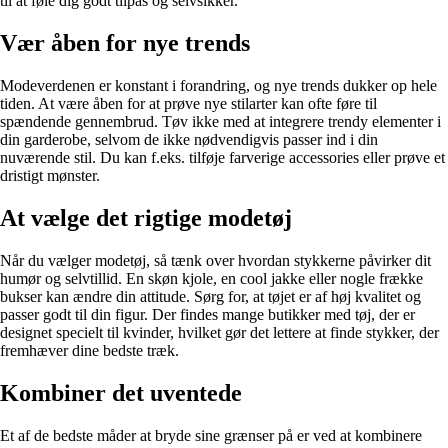
til at føle dig godt tilpas og selvsikker.
Vær åben for nye trends
Modeverdenen er konstant i forandring, og nye trends dukker op hele
tiden. At være åben for at prøve nye stilarter kan ofte føre til
spændende gennembrud. Tøv ikke med at integrere trendy elementer i
din garderobe, selvom de ikke nødvendigvis passer ind i din
nuværende stil. Du kan f.eks. tilføje farverige accessories eller prøve et
dristigt mønster.
At vælge det rigtige modetøj
Når du vælger modetøj, så tænk over hvordan stykkerne påvirker dit
humør og selvtillid. En skøn kjole, en cool jakke eller nogle frække
bukser kan ændre din attitude. Sørg for, at tøjet er af høj kvalitet og
passer godt til din figur. Der findes mange butikker med tøj, der er
designet specielt til kvinder, hvilket gør det lettere at finde stykker, der
fremhæver dine bedste træk.
Kombiner det uventede
Et af de bedste måder at bryde sine grænser på er ved at kombinere