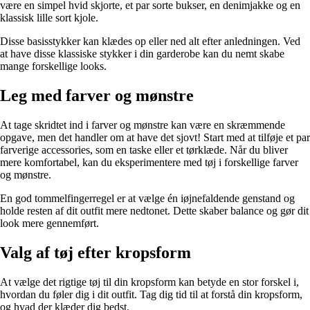
være en simpel hvid skjorte, et par sorte bukser, en denimjakke og en
klassisk lille sort kjole.
Disse basisstykker kan klædes op eller ned alt efter anledningen. Ved
at have disse klassiske stykker i din garderobe kan du nemt skabe
mange forskellige looks.
Leg med farver og mønstre
At tage skridtet ind i farver og mønstre kan være en skræmmende
opgave, men det handler om at have det sjovt! Start med at tilføje et par
farverige accessories, som en taske eller et tørklæde. Når du bliver
mere komfortabel, kan du eksperimentere med tøj i forskellige farver
og mønstre.
En god tommelfingerregel er at vælge én iøjnefaldende genstand og
holde resten af dit outfit mere nedtonet. Dette skaber balance og gør dit
look mere gennemført.
Valg af tøj efter kropsform
At vælge det rigtige tøj til din kropsform kan betyde en stor forskel i,
hvordan du føler dig i dit outfit. Tag dig tid til at forstå din kropsform,
og hvad der klæder dig bedst.