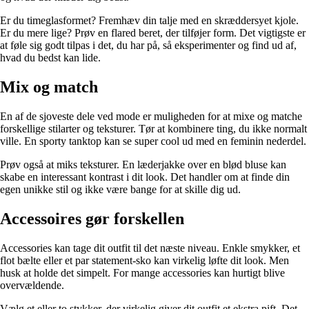
Er du timeglasformet? Fremhæv din talje med en skræddersyet kjole.
Er du mere lige? Prøv en flared beret, der tilføjer form. Det vigtigste er
at føle sig godt tilpas i det, du har på, så eksperimenter og find ud af,
hvad du bedst kan lide.
Mix og match
En af de sjoveste dele ved mode er muligheden for at mixe og matche
forskellige stilarter og teksturer. Tør at kombinere ting, du ikke normalt
ville. En sporty tanktop kan se super cool ud med en feminin nederdel.
Prøv også at miks teksturer. En læderjakke over en blød bluse kan
skabe en interessant kontrast i dit look. Det handler om at finde din
egen unikke stil og ikke være bange for at skille dig ud.
Accessoires gør forskellen
Accessories kan tage dit outfit til det næste niveau. Enkle smykker, et
flot bælte eller et par statement-sko kan virkelig løfte dit look. Men
husk at holde det simpelt. For mange accessories kan hurtigt blive
overvældende.
Vælg et eller to stykker, der virkelig giver dit outfit et ekstra pift. Det