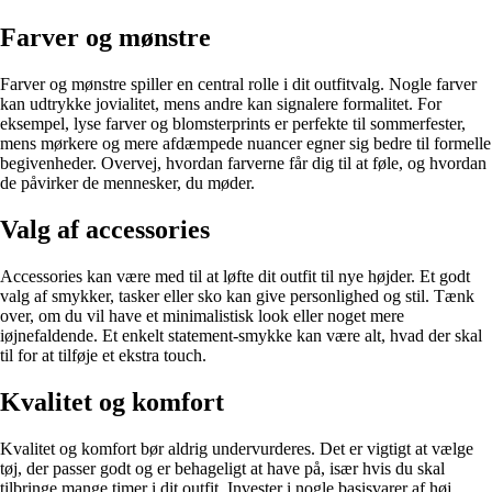
Farver og mønstre
Farver og mønstre spiller en central rolle i dit outfitvalg. Nogle farver
kan udtrykke jovialitet, mens andre kan signalere formalitet. For
eksempel, lyse farver og blomsterprints er perfekte til sommerfester,
mens mørkere og mere afdæmpede nuancer egner sig bedre til formelle
begivenheder. Overvej, hvordan farverne får dig til at føle, og hvordan
de påvirker de mennesker, du møder.
Valg af accessories
Accessories kan være med til at løfte dit outfit til nye højder. Et godt
valg af smykker, tasker eller sko kan give personlighed og stil. Tænk
over, om du vil have et minimalistisk look eller noget mere
iøjnefaldende. Et enkelt statement-smykke kan være alt, hvad der skal
til for at tilføje et ekstra touch.
Kvalitet og komfort
Kvalitet og komfort bør aldrig undervurderes. Det er vigtigt at vælge
tøj, der passer godt og er behageligt at have på, især hvis du skal
tilbringe mange timer i dit outfit. Invester i nogle basisvarer af høj