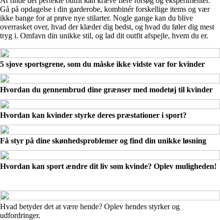
At finde det perfekte outfit kan kræve flere forsøg og eksperimenter.
Gå på opdagelse i din garderobe, kombinér forskellige items og vær
ikke bange for at prøve nye stilarter. Nogle gange kan du blive
overrasket over, hvad der klæder dig bedst, og hvad du føler dig mest
tryg i. Omfavn din unikke stil, og lad dit outfit afspejle, hvem du er.
5 sjove sportsgrene, som du måske ikke vidste var for kvinder
Hvordan du gennembrud dine grænser med modetøj til kvinder
Hvordan kan kvinder styrke deres præstationer i sport?
Få styr på dine skønhedsproblemer og find din unikke løsning
Hvordan kan sport ændre dit liv som kvinde? Oplev muligheden!
Hvad betyder det at være hende? Oplev hendes styrker og
udfordringer.