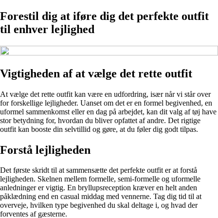
Forestil dig at iføre dig det perfekte outfit
til enhver lejlighed
Vigtigheden af at vælge det rette outfit
At vælge det rette outfit kan være en udfordring, især når vi står over
for forskellige lejligheder. Uanset om det er en formel begivenhed, en
uformel sammenkomst eller en dag på arbejdet, kan dit valg af tøj have
stor betydning for, hvordan du bliver opfattet af andre. Det rigtige
outfit kan booste din selvtillid og gøre, at du føler dig godt tilpas.
Forstå lejligheden
Det første skridt til at sammensætte det perfekte outfit er at forstå
lejligheden. Skelnen mellem formelle, semi-formelle og uformelle
anledninger er vigtig. En bryllupsreception kræver en helt anden
påklædning end en casual middag med vennerne. Tag dig tid til at
overveje, hvilken type begivenhed du skal deltage i, og hvad der
forventes af gæsterne.