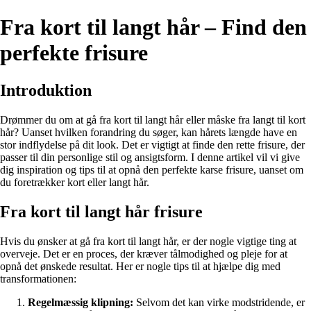
Fra kort til langt hår – Find den
perfekte frisure
Introduktion
Drømmer du om at gå fra kort til langt hår eller måske fra langt til kort
hår? Uanset hvilken forandring du søger, kan hårets længde have en
stor indflydelse på dit look. Det er vigtigt at finde den rette frisure, der
passer til din personlige stil og ansigtsform. I denne artikel vil vi give
dig inspiration og tips til at opnå den perfekte karse frisure, uanset om
du foretrækker kort eller langt hår.
Fra kort til langt hår frisure
Hvis du ønsker at gå fra kort til langt hår, er der nogle vigtige ting at
overveje. Det er en proces, der kræver tålmodighed og pleje for at
opnå det ønskede resultat. Her er nogle tips til at hjælpe dig med
transformationen:
Regelmæssig klipning:
Selvom det kan virke modstridende, er