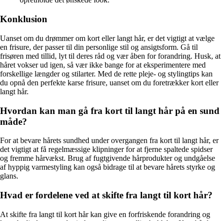
Konklusion
Uanset om du drømmer om kort eller langt hår, er det vigtigt at vælge
en frisure, der passer til din personlige stil og ansigtsform. Gå til
frisøren med tillid, lyt til deres råd og vær åben for forandring. Husk, at
håret vokser ud igen, så vær ikke bange for at eksperimentere med
forskellige længder og stilarter. Med de rette pleje- og stylingtips kan
du opnå den perfekte karse frisure, uanset om du foretrækker kort eller
langt hår.
Hvordan kan man gå fra kort til langt hår på en sund
måde?
For at bevare hårets sundhed under overgangen fra kort til langt hår, er
det vigtigt at få regelmæssige klipninger for at fjerne spaltede spidser
og fremme hårvækst. Brug af fugtgivende hårprodukter og undgåelse
af hyppig varmestyling kan også bidrage til at bevare hårets styrke og
glans.
Hvad er fordelene ved at skifte fra langt til kort hår?
At skifte fra langt til kort hår kan give en forfriskende forandring og