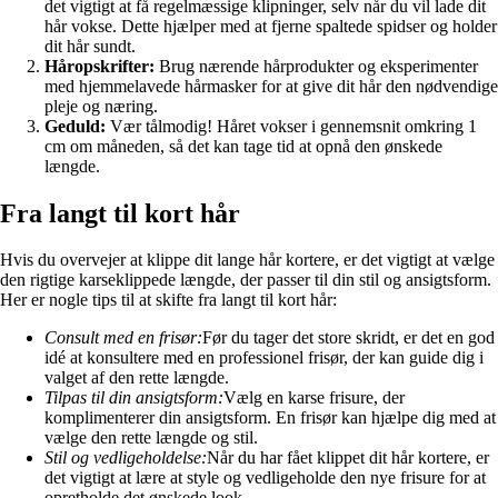
det vigtigt at få regelmæssige klipninger, selv når du vil lade dit
hår vokse. Dette hjælper med at fjerne spaltede spidser og holder
dit hår sundt.
Håropskrifter:
Brug nærende hårprodukter og eksperimenter
med hjemmelavede hårmasker for at give dit hår den nødvendige
pleje og næring.
Geduld:
Vær tålmodig! Håret vokser i gennemsnit omkring 1
cm om måneden, så det kan tage tid at opnå den ønskede
længde.
Fra langt til kort hår
Hvis du overvejer at klippe dit lange hår kortere, er det vigtigt at vælge
den rigtige karseklippede længde, der passer til din stil og ansigtsform.
Her er nogle tips til at skifte fra langt til kort hår:
Consult med en frisør:
Før du tager det store skridt, er det en god
idé at konsultere med en professionel frisør, der kan guide dig i
valget af den rette længde.
Tilpas til din ansigtsform:
Vælg en karse frisure, der
komplimenterer din ansigtsform. En frisør kan hjælpe dig med at
vælge den rette længde og stil.
Stil og vedligeholdelse:
Når du har fået klippet dit hår kortere, er
det vigtigt at lære at style og vedligeholde den nye frisure for at
opretholde det ønskede look.