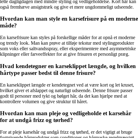
lette dagligdagen med mindre styling og vedligeholdelse. Kort hår kan
også fremhæve ansigtstræk og give et mere ungdommeligt udseende.
Hvordan kan man style en karsefrisure på en moderne
måde?
En karsefrisure kan styles på forskellige måder for at opnå et moderne
og trendy look. Man kan prøve at tilføje tekstur med stylingprodukter
som voks eller saltvandsspray, eller eksperimentere med asymmetriske
klipninger eller farveeffekter for at give frisuren et personligt præg.
Hvad kendetegner en karseklippet længde, og hvilken
hårtype passer bedst til denne frisure?
En karseklippet længde er kendetegnet ved at være kort og let kruset,
hvilket giver et afslappet og naturligt udseende. Denne frisure passer
godt til personer med tykt og bølget hår, da det kan hjælpe med at
kontrollere volumen og give struktur til håret.
Hvordan kan man pleje og vedligeholde et karsehår
for at undgå frizz og tørhed?
For at pleje karsehår og undgå frizz og tørhed, er det vigtigt at bruge
fugtgivende hårprodukter som conditioner og hårmaske regelmæssigt.