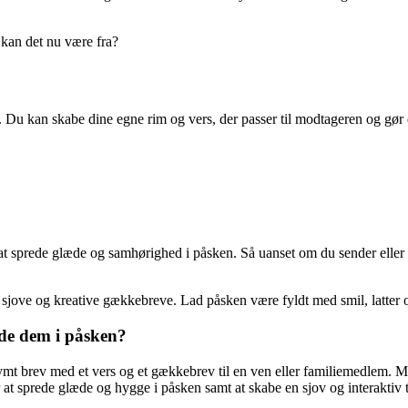
m kan det nu være fra?
 Du kan skabe dine egne rim og vers, der passer til modtageren og gør d
 sprede glæde og samhørighed i påsken. Så uanset om du sender eller m
egne sjove og kreative gækkebreve. Lad påsken være fyldt med smil, latte
nde dem i påsken?
ymt brev med et vers og et gækkebrev til en ven eller familiemedlem. M
t sprede glæde og hygge i påsken samt at skabe en sjov og interaktiv t