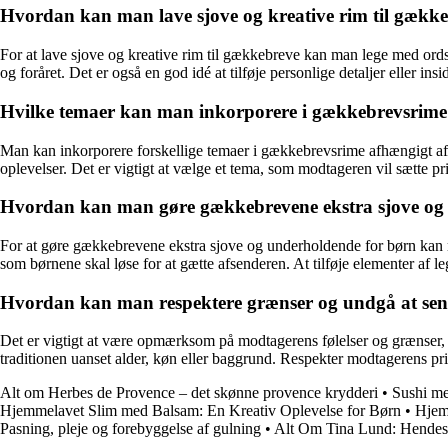
Hvordan kan man lave sjove og kreative rim til gækk
For at lave sjove og kreative rim til gækkebreve kan man lege med or
og foråret. Det er også en god idé at tilføje personlige detaljer eller in
Hvilke temaer kan man inkorporere i gækkebrevsrim
Man kan inkorporere forskellige temaer i gækkebrevsrime afhængigt af 
oplevelser. Det er vigtigt at vælge et tema, som modtageren vil sætte pr
Hvordan kan man gøre gækkebrevene ekstra sjove og
For at gøre gækkebrevene ekstra sjove og underholdende for børn kan ma
som børnene skal løse for at gætte afsenderen. At tilføje elementer af
Hvordan kan man respektere grænser og undgå at sen
Det er vigtigt at være opmærksom på modtagerens følelser og grænser,
traditionen uanset alder, køn eller baggrund. Respekter modtagerens pri
Alt om Herbes de Provence – det skønne provence krydderi
•
Sushi me
Hjemmelavet Slim med Balsam: En Kreativ Oplevelse for Børn
•
Hjem
Pasning, pleje og forebyggelse af gulning
•
Alt Om Tina Lund: Hende