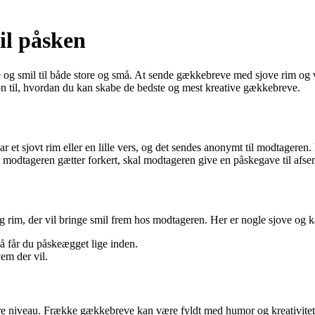
il påsken
e og smil til både store og små. At sende gækkebreve med sjove rim og v
ion til, hvordan du kan skabe de bedste og mest kreative gækkebreve.
ar et sjovt rim eller en lille vers, og det sendes anonymt til modtageren
 modtageren gætter forkert, skal modtageren give en påskegave til afse
 og rim, der vil bringe smil frem hos modtageren. Her er nogle sjove og 
å får du påskeægget lige inden.
em der vil.
re niveau. Frække gækkebreve kan være fyldt med humor og kreativitet, m