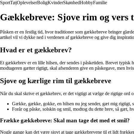
Sport
Tøj
Oplevelser
Bolig
Kvinder
Skønhed
Hobby
Familie
Gækkebreve: Sjove rim og vers t
Påsken er en festlig tid, hvor traditioner som gækkebreve bringer glæd
artikel vil vi dykke ned i verdenen af gækkebreve og give dig inspirat
Hvad er et gækkebrev?
Et gækkebrev er en lille hilsen, der sendes i påsketiden. Brevet typisk h
modtageren gætter rigtigt, skal afsenderen give en påskegave, men hvis
Sjove og kærlige rim til gækkebreve
Når du skal skrive et gækkebrev, er det vigtigt at vælge de rigtige ord
Gække, gække, gokke, en hilsen nu jeg sender, gæt mig rigtigt, s
Forår og påske, solskin og smil, modtog du dette brev, så gæt, hv
Frække gækkebreve: Skal man tage det med et smil?
Nogle gange kan det være sjovt at tage gækkebrevene til et lidt frække