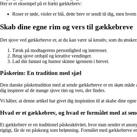
Her er et eksempel på et frækt gækkebrev:
Roser er røde, violer er blå, dette brev er sendt til dig, men hve
Skab dine egne rim og vers til gækkebreve
Det sjove ved gækkebreve er, at du kan være så kreativ, som du ønsker.
Tænk på modtagerens personlighed og interesser.
Brug sjove ordspil og kreative vendinger.
Lad din fantasi og humor skinne igennem i brevet.
Påskerim: En tradition med sjæl
Den danske påsketradition med at sende gækkebreve er en skøn måde at
dig inspirere af de mange sjove rim og vers, der findes.
Vi håber, at denne artikel har givet dig inspiration til at skabe dine 
Hvad er et gækkebrev, og hvad er formålet med at se
Et gækkebrev er en traditionel påskeaktivitet, hvor man sender et anon
rigtigt, får de en påskeæg som belønning. Formålet med gækkebreve er a