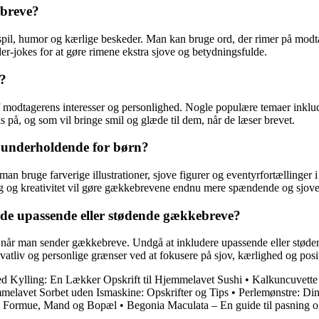
ebreve?
dspil, humor og kærlige beskeder. Man kan bruge ord, der rimer på mod
sider-jokes for at gøre rimene ekstra sjove og betydningsfulde.
e?
modtagerens interesser og personlighed. Nogle populære temaer inklude
is på, og som vil bringe smil og glæde til dem, når de læser brevet.
 underholdende for børn?
n bruge farverige illustrationer, sjove figurer og eventyrfortællinger 
 leg og kreativitet vil gøre gækkebrevene endnu mere spændende og sjove
de upassende eller stødende gækkebreve?
 når man sender gækkebreve. Undgå at inkludere upassende eller støden
vatliv og personlige grænser ved at fokusere på sjov, kærlighed og posi
d Kylling: En Lækker Opskrift til Hjemmelavet Sushi
•
Kalkuncuvette 
melavet Sorbet uden Ismaskine: Opskrifter og Tips
•
Perlemønstre: Din
s Formue, Mand og Bopæl
•
Begonia Maculata – En guide til pasning og