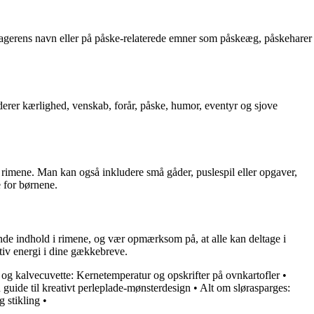
tagerens navn eller på påske-relaterede emner som påskeæg, påskeharer
rer kærlighed, venskab, forår, påske, humor, eventyr og sjove
i rimene. Man kan også inkludere små gåder, puslespil eller opgaver,
 for børnene.
de indhold i rimene, og vær opmærksom på, at alle kan deltage i
tiv energi i dine gækkebreve.
og kalvecuvette: Kernetemperatur og opskrifter på ovnkartofler
•
 guide til kreativt perleplade-mønsterdesign
•
Alt om slørasparges:
 stikling
•