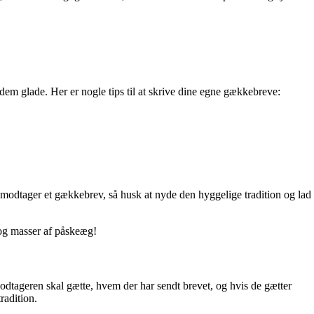
em glade. Her er nogle tips til at skrive dine egne gækkebreve:
odtager et gækkebrev, så husk at nyde den hyggelige tradition og lad
r og masser af påskeæg!
odtageren skal gætte, hvem der har sendt brevet, og hvis de gætter
radition.