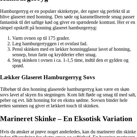
Hamburgerryg er en populær skinketype, der egner sig perfekt til at
blive glaseret med honning. Den søde og karamelliserede smag passer
fantastisk til det saftige kød og giver en spændende kontrast. Her er en
simpel opskrift på honning glaseret hamburgerryg:
Varm ovnen op til 175 grader.
Læg hamburgerryggen i et ovnfast fad.
Pensl skinken med en lækker honningglasur lavet af honning,
sennep, brun farin og krydderier efter smag.
Steg skinken i ovnen i ca. 1-1,5 time, indtil den er gylden og
sprød.
Lækker Glaseret Hamburgerryg Sovs
Tilbehør til den honning glaserede hamburgerryg kan være en skøn
sovs lavet af skyen fra stegningen. Kom lidt fløde og smag til med salt,
peber og evt. lidt honning for en ekstra sødme. Sovsen binder hele
retten sammen og giver et lækkert touch til skinken.
Marineret Skinke – En Eksotisk Variation
Hvis du ønsker at prøve noget anderledes, kan du marinerer din skinke