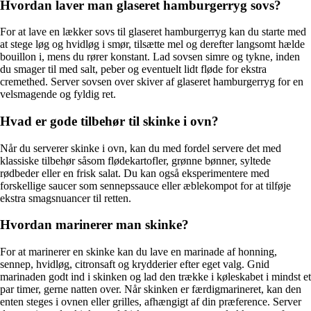
Hvordan laver man glaseret hamburgerryg sovs?
For at lave en lækker sovs til glaseret hamburgerryg kan du starte med
at stege løg og hvidløg i smør, tilsætte mel og derefter langsomt hælde
bouillon i, mens du rører konstant. Lad sovsen simre og tykne, inden
du smager til med salt, peber og eventuelt lidt fløde for ekstra
cremethed. Server sovsen over skiver af glaseret hamburgerryg for en
velsmagende og fyldig ret.
Hvad er gode tilbehør til skinke i ovn?
Når du serverer skinke i ovn, kan du med fordel servere det med
klassiske tilbehør såsom flødekartofler, grønne bønner, syltede
rødbeder eller en frisk salat. Du kan også eksperimentere med
forskellige saucer som sennepssauce eller æblekompot for at tilføje
ekstra smagsnuancer til retten.
Hvordan marinerer man skinke?
For at marinerer en skinke kan du lave en marinade af honning,
sennep, hvidløg, citronsaft og krydderier efter eget valg. Gnid
marinaden godt ind i skinken og lad den trække i køleskabet i mindst et
par timer, gerne natten over. Når skinken er færdigmarineret, kan den
enten steges i ovnen eller grilles, afhængigt af din præference. Server