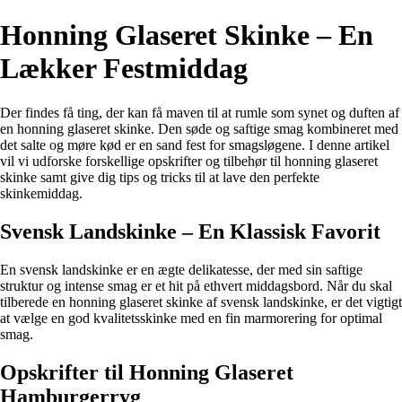
Honning Glaseret Skinke – En
Lækker Festmiddag
Der findes få ting, der kan få maven til at rumle som synet og duften af
en honning glaseret skinke. Den søde og saftige smag kombineret med
det salte og møre kød er en sand fest for smagsløgene. I denne artikel
vil vi udforske forskellige opskrifter og tilbehør til honning glaseret
skinke samt give dig tips og tricks til at lave den perfekte
skinkemiddag.
Svensk Landskinke – En Klassisk Favorit
En svensk landskinke er en ægte delikatesse, der med sin saftige
struktur og intense smag er et hit på ethvert middagsbord. Når du skal
tilberede en honning glaseret skinke af svensk landskinke, er det vigtigt
at vælge en god kvalitetsskinke med en fin marmorering for optimal
smag.
Opskrifter til Honning Glaseret
Hamburgerryg