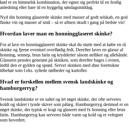
kød er en himmelsk kombination, der egner sig perfekt til en festlig
anledning eller bare til en hyggelig søndagsmiddag.
Nyd din honning glaserede skinke med masser af godt selskab, en god
flaske vin og masser af smil – så er aftnen skudt i gang på bedste vis!
Hvordan laver man en honningglaseret skinke?
For at lave en honningglaseret skinke skal du starte med at købe en rå
skinke og fjerne eventuel overflødig fedt. Derefter laves en glasur af
honning, sennep, brun farin og krydderier såsom nelliker og allehånde.
Glasuren pensles generøst på skinken, som derefter bages i ovnen,
indtil den er gylden og sprød. Server skinken med dine foretrukne
tilbehør som f.eks. syltede rødbeder og kartofler.
Hvad er forskellen mellem svensk landskinke og
hamburgerryg?
Svensk landskinke er en saltet og let røget skinke, der ofte serveres
koldt og skåret i tynde skiver som pålæg. Hamburgerryg derimod er en
røget skinke, der typisk er kogt og glaseret med fx honning eller brun
farin. Hamburgerryg kan serveres både varm og kold og er velegnet
som hovedret.