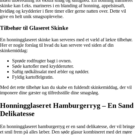
inden tilberedning for ekstra smag og saftighed. En honning marineret
skinke kan f.eks. marineres i en blanding af honning, appelsinsaft,
hvidløg og krydderier i flere timer eller gerne natten over. Dette vil
give en helt unik smagsoplevelse.
Tilbehør til Glaseret Skinke
En honningglaseret skinke kan serveres med et væld af lækre tilbehør.
Her er nogle forslag til hvad du kan servere ved siden af din
skinkemiddag:
Sprøde rodfrugter bagt i ovnen.
Søde kartofler med krydderurter.
Saftig rødkålssalat med æbler og nødder.
Fyldig kartoffelgratin.
Med det rette tilbehør kan du skabe en fuldendt skinkemiddag, der vil
imponere dine gæster og tilfredsstille dine smagsløg.
Honningglaseret Hamburgerryg – En Sand
Delikatesse
En honningglaseret hamburgerryg er en sand delikatesse, der vil bringe
et smil frem på alles læber. Den søde glasur kombineret med det møre