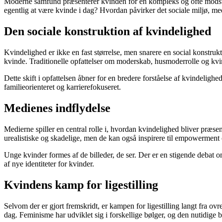
Moderne samfund præsenterer kvinden for en kompleks og ofte modstri
egentlig at være kvinde i dag? Hvordan påvirker det sociale miljø, med
Den sociale konstruktion af kvindelighed
Kvindelighed er ikke en fast størrelse, men snarere en social konstrukt
kvinde. Traditionelle opfattelser om moderskab, husmoderrolle og kvind
Dette skift i opfattelsen åbner for en bredere forståelse af kvindeli
familieorienteret og karrierefokuseret.
Medienes indflydelse
Medierne spiller en central rolle i, hvordan kvindelighed bliver præsente
urealistiske og skadelige, men de kan også inspirere til empowerment o
Unge kvinder formes af de billeder, de ser. Der er en stigende debat 
af nye identiteter for kvinder.
Kvindens kamp for ligestilling
Selvom der er gjort fremskridt, er kampen for ligestilling langt fra o
dag. Feminisme har udviklet sig i forskellige bølger, og den nutidige b