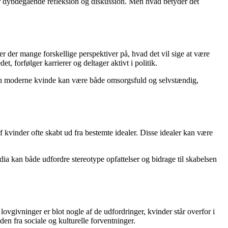
r dybdegående refleksion og diskussion. Men hvad betyder det
 er der mange forskellige perspektiver på, hvad det vil sige at være
 forfølger karrierer og deltager aktivt i politik.
. Den moderne kvinde kan være både omsorgsfuld og selvstændig,
 af kvinder ofte skabt ud fra bestemte idealer. Disse idealer kan være
ia kan både udfordre stereotype opfattelser og bidrage til skabelsen
ovgivninger er blot nogle af de udfordringer, kvinder står overfor i
den fra sociale og kulturelle forventninger.