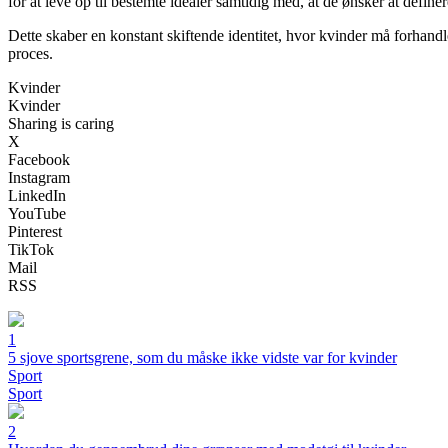
for at leve op til bestemte idealer samtidig med, at de ønsker at define
Dette skaber en konstant skiftende identitet, hvor kvinder må forhandle
proces.
Kvinder
Kvinder
Sharing is caring
X
Facebook
Instagram
LinkedIn
YouTube
Pinterest
TikTok
Mail
RSS
1
5 sjove sportsgrene, som du måske ikke vidste var for kvinder
Sport
Sport
2