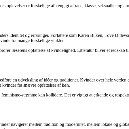
ers oplevelser er forskellige afhængigt af race, klasse, seksualitet og an
kvinders identitet og erfaringer. Forfattere som Karen Blixen, Tove Ditle
kvinde fra mange forskellige vinkler.
rer læserens opfattelse af kvindelighed. Litteratur bliver et redskab t
dføre en udveksling af idéer og traditioner. Kvinder over hele verden d
re kvinder fra snævre opfattelser af køn.
 feminisme-strømme kan kollidere. Det er vigtigt at erkende og respekte
Kvinder navigerer mellem tradition og modernitet, mellem lokale og glo