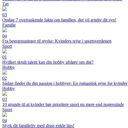
Tøj
03
Opdag 7 overraskende fakta om familien, der vil ændre dit syn!
Familie
04
Fra begrænsninger til styrke: Kvinders rejse i sportsverdenen
Sport
01
Hvilket skjult talent kan din hobby afsløre om dig?
Hobby
02
Sådan finder du din passion i hobbyer: En romantisk rejse for kvinder
Hobby
03
10 grunde til at kvinder bør prioritere sport nu mere end nogensinde
Sport
04
Styrk dit familieliv med disse enkle tips!