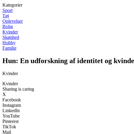
Kategorier
Sport
Tøj
Oplevelser
Bolig
Kvinder
Skønhed
Hobby
Familie
Hun: En udforskning af identitet og kvind
Kvinder
Kvinder
Sharing is caring
X
Facebook
Instagram
LinkedIn
YouTube
Pinterest
TikTok
Mail