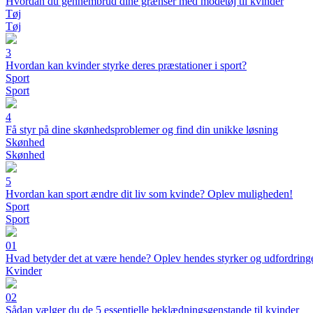
Hvordan du gennembrud dine grænser med modetøj til kvinder
Tøj
Tøj
3
Hvordan kan kvinder styrke deres præstationer i sport?
Sport
Sport
4
Få styr på dine skønhedsproblemer og find din unikke løsning
Skønhed
Skønhed
5
Hvordan kan sport ændre dit liv som kvinde? Oplev muligheden!
Sport
Sport
01
Hvad betyder det at være hende? Oplev hendes styrker og udfordringe
Kvinder
02
Sådan vælger du de 5 essentielle beklædningsgenstande til kvinder