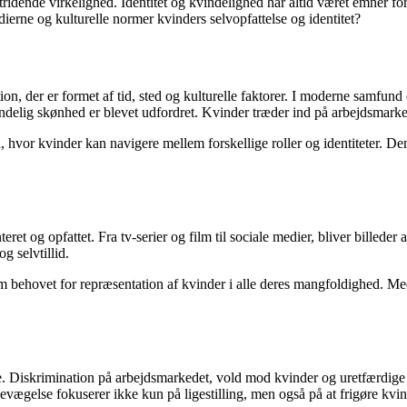
dende virkelighed. Identitet og kvindelighed har altid været emner fo
ierne og kulturelle normer kvinders selvopfattelse og identitet?
ion, der er formet af tid, sted og kulturelle faktorer. I moderne samfund
elig skønhed er blevet udfordret. Kvinder træder ind på arbejdsmarkedet,
ghed, hvor kvinder kan navigere mellem forskellige roller og identiteter
ret og opfattet. Fra tv-serier og film til sociale medier, bliver billeder
g selvtillid.
om behovet for repræsentation af kvinder i alle deres mangfoldighed. Med
vre. Diskrimination på arbejdsmarkedet, vold mod kvinder og uretfærdige l
evægelse fokuserer ikke kun på ligestilling, men også på at frigøre kvin