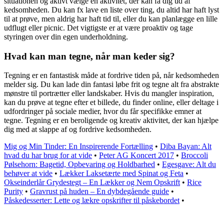
situationen og aktivt vælge en aktivitet, der kan få dig ud af
kedsomheden. Du kan fx lave en liste over ting, du altid har haft lyst
til at prøve, men aldrig har haft tid til, eller du kan planlægge en lille
udflugt eller picnic. Det vigtigste er at være proaktiv og tage
styringen over din egen underholdning.
Hvad kan man tegne, når man keder sig?
Tegning er en fantastisk måde at fordrive tiden på, når kedsomheden
melder sig. Du kan lade din fantasi løbe frit og tegne alt fra abstrakte
mønstre til portrætter eller landskaber. Hvis du mangler inspiration,
kan du prøve at tegne efter et billede, du finder online, eller deltage i
udfordringer på sociale medier, hvor du får specifikke emner at
tegne. Tegning er en beroligende og kreativ aktivitet, der kan hjælpe
dig med at slappe af og fordrive kedsomheden.
Mig og Min Tinder: En Inspirerende Fortælling
•
Diba Bayan: Alt
hvad du har brug for at vide
•
Peter AG Koncert 2017
•
Broccoli
Pølsehorn: Bagetid, Opbevaring og Holdbarhed
•
Egesgave: Alt du
behøver at vide
•
Lækker Laksetærte med Spinat og Feta
•
Okseinderlår Grydestegt – En Lækker og Nem Opskrift
•
Rice
Purity
•
Gravrust på huden – En dybdegående guide
•
Påskedesserter: Lette og lækre opskrifter til påskebordet
•