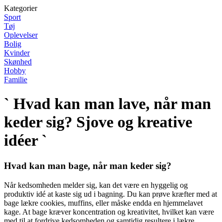
Kategorier
Sport
Tøj
Oplevelser
Bolig
Kvinder
Skønhed
Hobby
Familie
` Hvad kan man lave, når man
keder sig? Sjove og kreative
idéer `
Hvad kan man bage, når man keder sig?
Når kedsomheden melder sig, kan det være en hyggelig og
produktiv idé at kaste sig ud i bagning. Du kan prøve kræfter med at
bage lækre cookies, muffins, eller måske endda en hjemmelavet
kage. At bage kræver koncentration og kreativitet, hvilket kan være
med til at fordrive kedsomheden og samtidig resultere i lækre