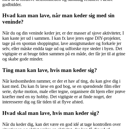
godbidder.
Hvad kan man lave, når man keder sig med sin
veninde?
Når du og din veninde keder jer, er der masser af sjove aktiviteter, I
kan kaste jer ud i sammen. I kan fx lave jeres egne DIY-projekter,
tage på en spontan shoppingtur, lave ansigtsmasker og forkæle jer
selv, eller måske endda tage ud og udforske nye steder i byen. Det
vigtigste er at bruge tiden sammen på en måde, der får jer til at grine
og skabe gode minder.
Ting man kan lave, hvis man keder sig?
Når kedsomheden rammer, er der et hav af ting, du kan give dig i
kast med. Du kan fx læse en god bog, se en spændende film eller
serie, dyrke motion, male eller tegne, organisere dit hjem eller prøve
kræfter med en ny hobby. Det vigtigste er at finde noget, der
interesserer dig og får tiden til at flyve afsted.
Hvad skal man lave, hvis man keder sig?
Når du keder dig, kan det være en god idé at tage kontrollen over