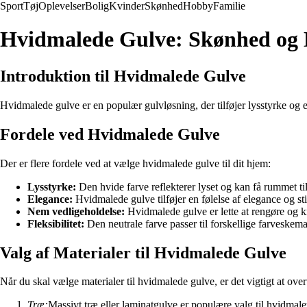
Sport
Tøj
Oplevelser
Bolig
Kvinder
Skønhed
Hobby
Familie
Hvidmalede Gulve: Skønhed og 
Introduktion til Hvidmalede Gulve
Hvidmalede gulve er en populær gulvløsning, der tilføjer lysstyrke og el
Fordele ved Hvidmalede Gulve
Der er flere fordele ved at vælge hvidmalede gulve til dit hjem:
Lysstyrke:
Den hvide farve reflekterer lyset og kan få rummet til
Elegance:
Hvidmalede gulve tilføjer en følelse af elegance og stil
Nem vedligeholdelse:
Hvidmalede gulve er lette at rengøre og 
Fleksibilitet:
Den neutrale farve passer til forskellige farveskemae
Valg af Materialer til Hvidmalede Gulve
Når du skal vælge materialer til hvidmalede gulve, er det vigtigt at ove
Træ:
Massivt træ eller laminatgulve er populære valg til hvidmale