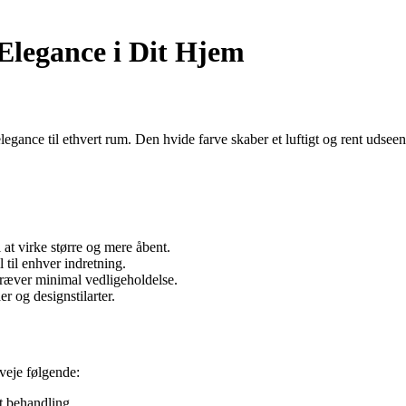
Elegance i Dit Hjem
egance til ethvert rum. Den hvide farve skaber et luftigt og rent udseen
 at virke større og mere åbent.
 til enhver indretning.
kræver minimal vedligeholdelse.
r og designstilarter.
rveje følgende:
t behandling.