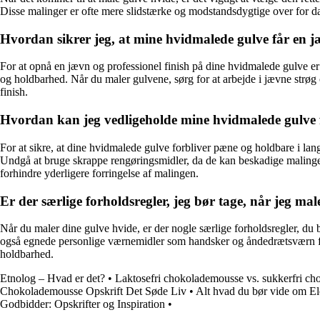
Disse malinger er ofte mere slidstærke og modstandsdygtige over for dagli
Hvordan sikrer jeg, at mine hvidmalede gulve får en jæ
For at opnå en jævn og professionel finish på dine hvidmalede gulve er 
og holdbarhed. Når du maler gulvene, sørg for at arbejde i jævne strø
finish.
Hvordan kan jeg vedligeholde mine hvidmalede gulve f
For at sikre, at dine hvidmalede gulve forbliver pæne og holdbare i lang
Undgå at bruge skrappe rengøringsmidler, da de kan beskadige malingen. 
forhindre yderligere forringelse af malingen.
Er der særlige forholdsregler, jeg bør tage, når jeg ma
Når du maler dine gulve hvide, er der nogle særlige forholdsregler, du b
også egnede personlige værnemidler som handsker og åndedrætsværn for a
holdbarhed.
Etnolog – Hvad er det?
•
Laktosefri chokolademousse vs. sukkerfri c
Chokolademousse Opskrift Det Søde Liv
•
Alt hvad du bør vide om El
Godbidder: Opskrifter og Inspiration
•