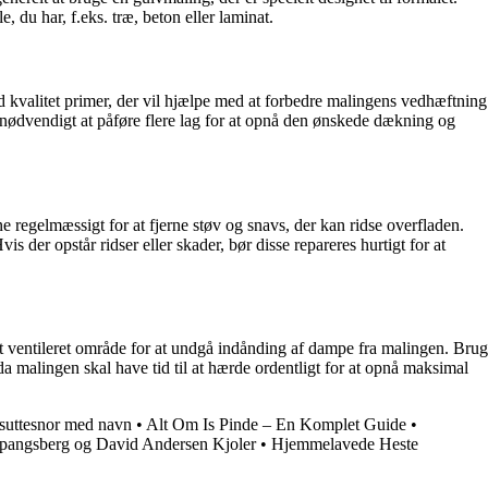
 du har, f.eks. træ, beton eller laminat.
d kvalitet primer, der vil hjælpe med at forbedre malingens vedhæftning
 nødvendigt at påføre flere lag for at opnå den ønskede dækning og
e regelmæssigt for at fjerne støv og snavs, der kan ridse overfladen.
der opstår ridser eller skader, bør disse repareres hurtigt for at
godt ventileret område for at undgå indånding af dampe fra malingen. Brug
 malingen skal have tid til at hærde ordentligt for at opnå maksimal
suttesnor med navn
•
Alt Om Is Pinde – En Komplet Guide
•
pangsberg og David Andersen Kjoler
•
Hjemmelavede Heste