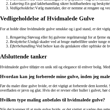
Lakering:
En god lakbehandling sikrer holdbarheden og beskytte
Vedligeholdelse:
Vælg materialer, der er nemme at rengøre og ved
Vedligeholdelse af Hvidmalede Gulve
For at holde dine hvidmalede gulve smukke og i god stand, er det vigtigt
Rengøring:
Støvsug eller fej gulvene regelmæssigt for at fjerne s
Beskyttelse:
Undgå skader ved at bruge møbelfiltre under tunge m
Efterbehandling:
Ved behov kan du genlakere eller opfriske de h
Afsluttende tanker
Hvidmalede gulve tilføjer en unik stil og elegance til enhver bolig. M
Hvordan kan jeg forberede mine gulve, inden jeg mal
Før du maler dine gulve hvide, er det vigtigt at forberede dem korrekt. S
overfladen er jævn og glat. Hvis der er revner eller huller i gulvet, bør 
Hvilken type maling anbefales til hvidmalede gulve?
Når det kommer til at male gulve hvide, er det vigtigt at vælge den rette