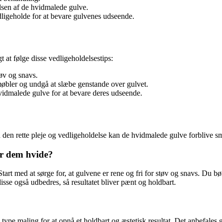
lsen af de hvidmalede gulve.
ligeholde for at bevare gulvenes udseende.
 at følge disse vedligeholdelsestips:
tøv og snavs.
øbler og undgå at slæbe genstande over gulvet.
vidmalede gulve for at bevare deres udseende.
ed den rette pleje og vedligeholdelse kan de hvidmalede gulve forblive
er dem hvide?
tart med at sørge for, at gulvene er rene og fri for støv og snavs. Du bør
disse også udbedres, så resultatet bliver pænt og holdbart.
 type maling for at opnå et holdbart og æstetisk resultat. Det anbefales g