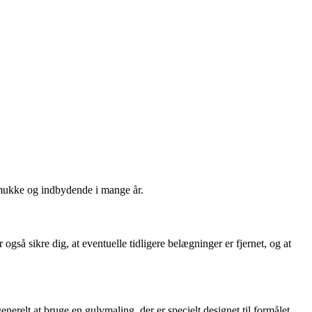
 smukke og indbydende i mange år.
 også sikre dig, at eventuelle tidligere belægninger er fjernet, og at
enerelt at bruge en gulvmaling, der er specielt designet til formålet.