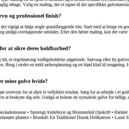
g slitage. Vælg en maling, der er egnet til det specifikke gulvmateriale,
vn og professionel finish?
det vigtigt at følge nogle grundlæggende trin. Start med at bruge en go
g og undgå overlappende områder. Efter den første maling, kan det være
or at sikre deres holdbarhed?
 tid, er regelmæssig vedligeholdelse afgørende. Støvsug eller fej gulven
Brug i stedet en mild sæbeopløsning og en blød klud til rengøring. Hvis 
ler mine gulve hvide?
ør overveje for at sikre et vellykket resultat. Sørg for at arbejde i et 
t beskytte dig selv. Undgå at belaste de nymalede gulve for tidligt, da
hokolademousse
•
Sprængt Andebryst og Blomsterkål Opskrift
•
Hæklet 
efantøre planten
•
Brunkål: En Traditionel Dansk Delikatesse
•
Lasse S