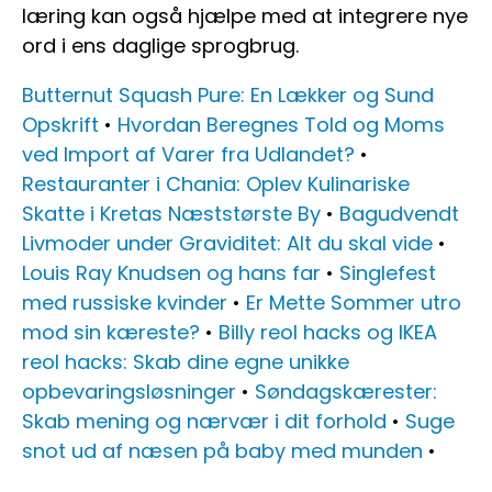
læring kan også hjælpe med at integrere nye
ord i ens daglige sprogbrug.
Butternut Squash Pure: En Lækker og Sund
Opskrift
•
Hvordan Beregnes Told og Moms
ved Import af Varer fra Udlandet?
•
Restauranter i Chania: Oplev Kulinariske
Skatte i Kretas Næststørste By
•
Bagudvendt
Livmoder under Graviditet: Alt du skal vide
•
Louis Ray Knudsen og hans far
•
Singlefest
med russiske kvinder
•
Er Mette Sommer utro
mod sin kæreste?
•
Billy reol hacks og IKEA
reol hacks: Skab dine egne unikke
opbevaringsløsninger
•
Søndagskærester:
Skab mening og nærvær i dit forhold
•
Suge
snot ud af næsen på baby med munden
•