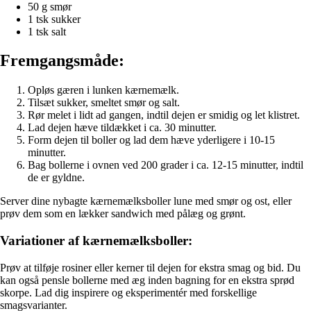
50 g smør
1 tsk sukker
1 tsk salt
Fremgangsmåde:
Opløs gæren i lunken kærnemælk.
Tilsæt sukker, smeltet smør og salt.
Rør melet i lidt ad gangen, indtil dejen er smidig og let klistret.
Lad dejen hæve tildækket i ca. 30 minutter.
Form dejen til boller og lad dem hæve yderligere i 10-15
minutter.
Bag bollerne i ovnen ved 200 grader i ca. 12-15 minutter, indtil
de er gyldne.
Server dine nybagte kærnemælksboller lune med smør og ost, eller
prøv dem som en lækker sandwich med pålæg og grønt.
Variationer af kærnemælksboller:
Prøv at tilføje rosiner eller kerner til dejen for ekstra smag og bid. Du
kan også pensle bollerne med æg inden bagning for en ekstra sprød
skorpe. Lad dig inspirere og eksperimentér med forskellige
smagsvarianter.