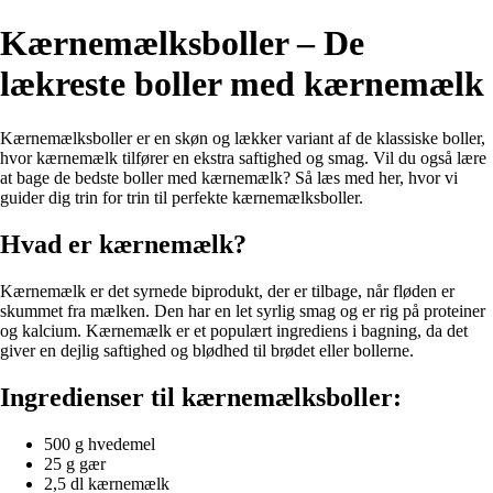
Kærnemælksboller – De
lækreste boller med kærnemælk
Kærnemælksboller er en skøn og lækker variant af de klassiske boller,
hvor kærnemælk tilfører en ekstra saftighed og smag. Vil du også lære
at bage de bedste boller med kærnemælk? Så læs med her, hvor vi
guider dig trin for trin til perfekte kærnemælksboller.
Hvad er kærnemælk?
Kærnemælk er det syrnede biprodukt, der er tilbage, når fløden er
skummet fra mælken. Den har en let syrlig smag og er rig på proteiner
og kalcium. Kærnemælk er et populært ingrediens i bagning, da det
giver en dejlig saftighed og blødhed til brødet eller bollerne.
Ingredienser til kærnemælksboller:
500 g hvedemel
25 g gær
2,5 dl kærnemælk