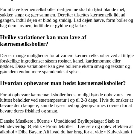
For at lave kærnemælksboller derhjemme skal du først blande mel,
sukker, smør og gær sammen. Derefter tilsættes kærnemælk lidt ad
gangen, indtil dejen er blød og smidig. Lad dejen hæve, form boller og
bag dem i ovnen, indtil de er gyldne og lækre.
Hvilke variationer kan man lave af
kærnemælksboller?
Der er mange muligheder for at variere kærnemælksboller ved at tilføje
forskellige ingredienser såsom rosiner, kanel, kardemomme eller
nødder. Disse variationer kan give bollerne ekstra smag og tekstur og
gøre dem endnu mere spændende at spise.
Hvordan opbevarer man bedst kærnemælksboller?
For at opbevare kærnemælksboller bedst muligt bør de opbevares i en
lufttæt beholder ved stuetemperatur i op til 2-3 dage. Hvis du ønsker at
bevare dem længere, kan de fryses ned og genopvarmes i ovnen for at
bevare deres friskhed og smag.
Danske Musikere i 80erne
•
Utraditionel Bryllupskage: Skab et
Mindeværdigt Øjeblik
•
Promillebriller – Lav selv og oplev effekten af
alkohol
•
Diba Bayan: Alt hvad du har brug for at vide
•
Kalveskank i