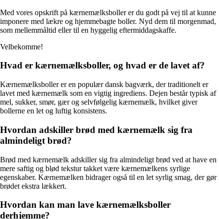
Med vores opskrift på kærnemælksboller er du godt på vej til at kunne
imponere med lækre og hjemmebagte boller. Nyd dem til morgenmad,
som mellemmåltid eller til en hyggelig eftermiddagskaffe.
Velbekomme!
Hvad er kærnemælksboller, og hvad er de lavet af?
Kærnemælksboller er en populær dansk bagværk, der traditionelt er
lavet med kærnemælk som en vigtig ingrediens. Dejen består typisk af
mel, sukker, smør, gær og selvfølgelig kærnemælk, hvilket giver
bollerne en let og luftig konsistens.
Hvordan adskiller brød med kærnemælk sig fra
almindeligt brød?
Brød med kærnemælk adskiller sig fra almindeligt brød ved at have en
mere saftig og blød tekstur takket være kærnemælkens syrlige
egenskaber. Kærnemælken bidrager også til en let syrlig smag, der gør
brødet ekstra lækkert.
Hvordan kan man lave kærnemælksboller
derhjemme?