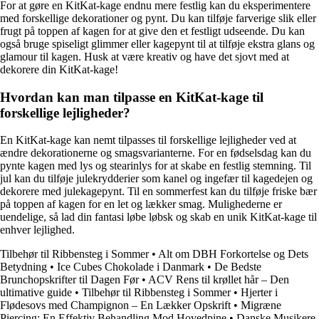
For at gøre en KitKat-kage endnu mere festlig kan du eksperimentere
med forskellige dekorationer og pynt. Du kan tilføje farverige slik eller
frugt på toppen af kagen for at give den et festligt udseende. Du kan
også bruge spiseligt glimmer eller kagepynt til at tilføje ekstra glans og
glamour til kagen. Husk at være kreativ og have det sjovt med at
dekorere din KitKat-kage!
Hvordan kan man tilpasse en KitKat-kage til
forskellige lejligheder?
En KitKat-kage kan nemt tilpasses til forskellige lejligheder ved at
ændre dekorationerne og smagsvarianterne. For en fødselsdag kan du
pynte kagen med lys og stearinlys for at skabe en festlig stemning. Til
jul kan du tilføje julekrydderier som kanel og ingefær til kagedejen og
dekorere med julekagepynt. Til en sommerfest kan du tilføje friske bær
på toppen af kagen for en let og lækker smag. Mulighederne er
uendelige, så lad din fantasi løbe løbsk og skab en unik KitKat-kage til
enhver lejlighed.
Tilbehør til Ribbensteg i Sommer
•
Alt om DBH Forkortelse og Dets
Betydning
•
Ice Cubes Chokolade i Danmark
•
De Bedste
Brunchopskrifter til Dagen Før
•
ACV Rens til krøllet hår – Den
ultimative guide
•
Tilbehør til Ribbensteg i Sommer
•
Hjerter i
Flødesovs med Champignon – En Lækker Opskrift
•
Migræne
Piercing: En Effektiv Behandling Mod Hovedpine
•
Danske Musikere