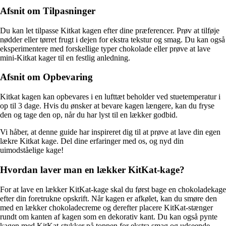
Afsnit om Tilpasninger
Du kan let tilpasse Kitkat kagen efter dine præferencer. Prøv at tilføje
nødder eller tørret frugt i dejen for ekstra tekstur og smag. Du kan også
eksperimentere med forskellige typer chokolade eller prøve at lave
mini-Kitkat kager til en festlig anledning.
Afsnit om Opbevaring
Kitkat kagen kan opbevares i en lufttæt beholder ved stuetemperatur i
op til 3 dage. Hvis du ønsker at bevare kagen længere, kan du fryse
den og tage den op, når du har lyst til en lækker godbid.
Vi håber, at denne guide har inspireret dig til at prøve at lave din egen
lækre Kitkat kage. Del dine erfaringer med os, og nyd din
uimodståelige kage!
Hvordan laver man en lækker KitKat-kage?
For at lave en lækker KitKat-kage skal du først bage en chokoladekage
efter din foretrukne opskrift. Når kagen er afkølet, kan du smøre den
med en lækker chokoladecreme og derefter placere KitKat-stænger
rundt om kanten af kagen som en dekorativ kant. Du kan også pynte
kagen med KitKat-stykker på toppen for ekstra smag og udseende.