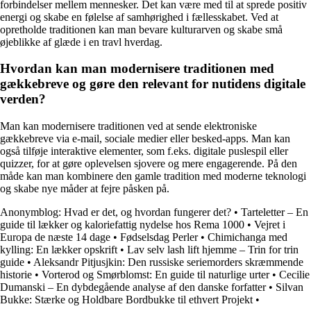
forbindelser mellem mennesker. Det kan være med til at sprede positiv
energi og skabe en følelse af samhørighed i fællesskabet. Ved at
opretholde traditionen kan man bevare kulturarven og skabe små
øjeblikke af glæde i en travl hverdag.
Hvordan kan man modernisere traditionen med
gækkebreve og gøre den relevant for nutidens digitale
verden?
Man kan modernisere traditionen ved at sende elektroniske
gækkebreve via e-mail, sociale medier eller besked-apps. Man kan
også tilføje interaktive elementer, som f.eks. digitale puslespil eller
quizzer, for at gøre oplevelsen sjovere og mere engagerende. På den
måde kan man kombinere den gamle tradition med moderne teknologi
og skabe nye måder at fejre påsken på.
Anonymblog: Hvad er det, og hvordan fungerer det?
•
Tarteletter – En
guide til lækker og kaloriefattig nydelse hos Rema 1000
•
Vejret i
Europa de næste 14 dage
•
Fødselsdag Perler
•
Chimichanga med
kylling: En lækker opskrift
•
Lav selv lash lift hjemme – Trin for trin
guide
•
Aleksandr Pitjusjkin: Den russiske seriemorders skræmmende
historie
•
Vorterod og Smørblomst: En guide til naturlige urter
•
Cecilie
Dumanski – En dybdegående analyse af den danske forfatter
•
Silvan
Bukke: Stærke og Holdbare Bordbukke til ethvert Projekt
•