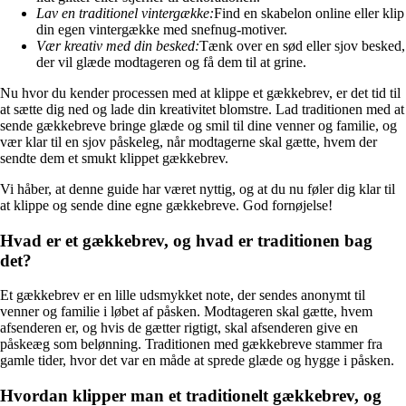
Lav en traditionel vintergække:
Find en skabelon online eller klip
din egen vintergække med snefnug-motiver.
Vær kreativ med din besked:
Tænk over en sød eller sjov besked,
der vil glæde modtageren og få dem til at grine.
Nu hvor du kender processen med at klippe et gækkebrev, er det tid til
at sætte dig ned og lade din kreativitet blomstre. Lad traditionen med at
sende gækkebreve bringe glæde og smil til dine venner og familie, og
vær klar til en sjov påskeleg, når modtagerne skal gætte, hvem der
sendte dem et smukt klippet gækkebrev.
Vi håber, at denne guide har været nyttig, og at du nu føler dig klar til
at klippe og sende dine egne gækkebreve. God fornøjelse!
Hvad er et gækkebrev, og hvad er traditionen bag
det?
Et gækkebrev er en lille udsmykket note, der sendes anonymt til
venner og familie i løbet af påsken. Modtageren skal gætte, hvem
afsenderen er, og hvis de gætter rigtigt, skal afsenderen give en
påskeæg som belønning. Traditionen med gækkebreve stammer fra
gamle tider, hvor det var en måde at sprede glæde og hygge i påsken.
Hvordan klipper man et traditionelt gækkebrev, og