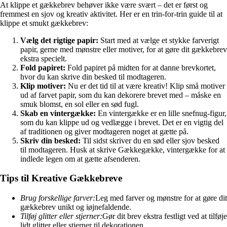
At klippe et gækkebrev behøver ikke være svært – det er først og
fremmest en sjov og kreativ aktivitet. Her er en trin-for-trin guide til at
klippe et smukt gækkebrev:
Vælg det rigtige papir:
Start med at vælge et stykke farverigt
papir, gerne med mønstre eller motiver, for at gøre dit gækkebrev
ekstra specielt.
Fold papiret:
Fold papiret på midten for at danne brevkortet,
hvor du kan skrive din besked til modtageren.
Klip motiver:
Nu er det tid til at være kreativ! Klip små motiver
ud af farvet papir, som du kan dekorere brevet med – måske en
smuk blomst, en sol eller en sød fugl.
Skab en vintergække:
En vintergække er en lille snefnug-figur,
som du kan klippe ud og vedlægge i brevet. Det er en vigtig del
af traditionen og giver modtageren noget at gætte på.
Skriv din besked:
Til sidst skriver du en sød eller sjov besked
til modtageren. Husk at skrive Gækkegække, vintergække for at
indlede legen om at gætte afsenderen.
Tips til Kreative Gækkebreve
Brug forskellige farver:
Leg med farver og mønstre for at gøre dit
gækkebrev unikt og iøjnefaldende.
Tilføj glitter eller stjerner:
Gør dit brev ekstra festligt ved at tilføje
lidt glitter eller stjerner til dekorationen.