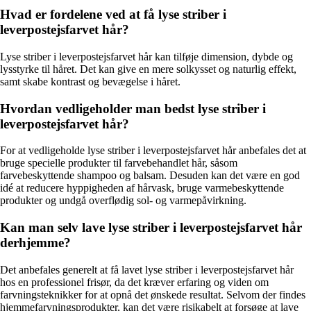
Hvad er fordelene ved at få lyse striber i
leverpostejsfarvet hår?
Lyse striber i leverpostejsfarvet hår kan tilføje dimension, dybde og
lysstyrke til håret. Det kan give en mere solkysset og naturlig effekt,
samt skabe kontrast og bevægelse i håret.
Hvordan vedligeholder man bedst lyse striber i
leverpostejsfarvet hår?
For at vedligeholde lyse striber i leverpostejsfarvet hår anbefales det at
bruge specielle produkter til farvebehandlet hår, såsom
farvebeskyttende shampoo og balsam. Desuden kan det være en god
idé at reducere hyppigheden af hårvask, bruge varmebeskyttende
produkter og undgå overflødig sol- og varmepåvirkning.
Kan man selv lave lyse striber i leverpostejsfarvet hår
derhjemme?
Det anbefales generelt at få lavet lyse striber i leverpostejsfarvet hår
hos en professionel frisør, da det kræver erfaring og viden om
farvningsteknikker for at opnå det ønskede resultat. Selvom der findes
hjemmefarvningsprodukter, kan det være risikabelt at forsøge at lave