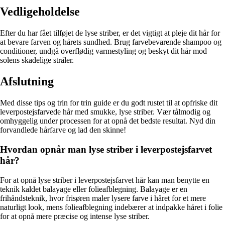
Vedligeholdelse
Efter du har fået tilføjet de lyse striber, er det vigtigt at pleje dit hår for
at bevare farven og hårets sundhed. Brug farvebevarende shampoo og
conditioner, undgå overflødig varmestyling og beskyt dit hår mod
solens skadelige stråler.
Afslutning
Med disse tips og trin for trin guide er du godt rustet til at opfriske dit
leverpostejsfarvede hår med smukke, lyse striber. Vær tålmodig og
omhyggelig under processen for at opnå det bedste resultat. Nyd din
forvandlede hårfarve og lad den skinne!
Hvordan opnår man lyse striber i leverpostejsfarvet
hår?
For at opnå lyse striber i leverpostejsfarvet hår kan man benytte en
teknik kaldet balayage eller folieafblegning. Balayage er en
frihåndsteknik, hvor frisøren maler lysere farve i håret for et mere
naturligt look, mens folieafblegning indebærer at indpakke håret i folie
for at opnå mere præcise og intense lyse striber.