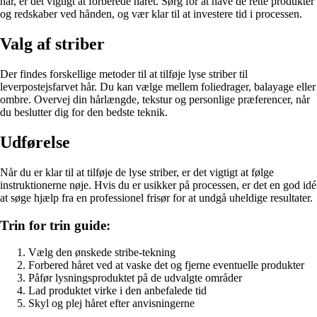
hår, er det vigtigt at forberede håret. Sørg for at have de rette produkter
og redskaber ved hånden, og vær klar til at investere tid i processen.
Valg af striber
Der findes forskellige metoder til at tilføje lyse striber til
leverpostejsfarvet hår. Du kan vælge mellem foliedrager, balayage eller
ombre. Overvej din hårlængde, tekstur og personlige præferencer, når
du beslutter dig for den bedste teknik.
Udførelse
Når du er klar til at tilføje de lyse striber, er det vigtigt at følge
instruktionerne nøje. Hvis du er usikker på processen, er det en god idé
at søge hjælp fra en professionel frisør for at undgå uheldige resultater.
Trin for trin guide:
Vælg den ønskede stribe-tekning
Forbered håret ved at vaske det og fjerne eventuelle produkter
Påfør lysningsproduktet på de udvalgte områder
Lad produktet virke i den anbefalede tid
Skyl og plej håret efter anvisningerne