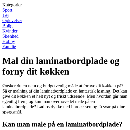
Kategorier
Sport
Tøj
Oplevelser
Bolig
Kvinder
Skønhed
Hobby
Familie
Mal din laminatbordplade og
forny dit køkken
Ønsker du en nem og budgetvenlig måde at fornye dit køkken på?
Så er malning af din laminatbordplade en fantastisk løsning. Det kan
give dit køkken et helt nyt og friskt udseende. Men hvordan går man
egentlig frem, og kan man overhovedet male på en
laminatbordplade? Lad os dykke ned i processen og få svar på dine
spørgsmål.
Kan man male på en laminatbordplade?