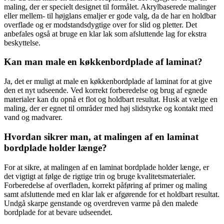
maling, der er specielt designet til formålet. Akrylbaserede malinger
eller mellem- til højglans emaljer er gode valg, da de har en holdbar
overflade og er modstandsdygtige over for slid og pletter. Det
anbefales også at bruge en klar lak som afsluttende lag for ekstra
beskyttelse.
Kan man male en køkkenbordplade af laminat?
Ja, det er muligt at male en køkkenbordplade af laminat for at give
den et nyt udseende. Ved korrekt forberedelse og brug af egnede
materialer kan du opnå et flot og holdbart resultat. Husk at vælge en
maling, der er egnet til områder med høj slidstyrke og kontakt med
vand og madvarer.
Hvordan sikrer man, at malingen af en laminat
bordplade holder længe?
For at sikre, at malingen af en laminat bordplade holder længe, er
det vigtigt at følge de rigtige trin og bruge kvalitetsmaterialer.
Forberedelse af overfladen, korrekt påføring af primer og maling
samt afsluttende med en klar lak er afgørende for et holdbart resultat.
Undgå skarpe genstande og overdreven varme på den malede
bordplade for at bevare udseendet.