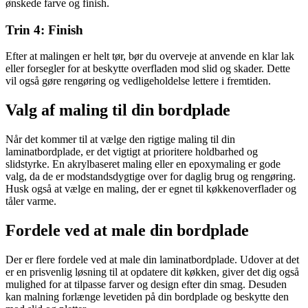
ønskede farve og finish.
Trin 4: Finish
Efter at malingen er helt tør, bør du overveje at anvende en klar lak
eller forsegler for at beskytte overfladen mod slid og skader. Dette
vil også gøre rengøring og vedligeholdelse lettere i fremtiden.
Valg af maling til din bordplade
Når det kommer til at vælge den rigtige maling til din
laminatbordplade, er det vigtigt at prioritere holdbarhed og
slidstyrke. En akrylbaseret maling eller en epoxymaling er gode
valg, da de er modstandsdygtige over for daglig brug og rengøring.
Husk også at vælge en maling, der er egnet til køkkenoverflader og
tåler varme.
Fordele ved at male din bordplade
Der er flere fordele ved at male din laminatbordplade. Udover at det
er en prisvenlig løsning til at opdatere dit køkken, giver det dig også
mulighed for at tilpasse farver og design efter din smag. Desuden
kan malning forlænge levetiden på din bordplade og beskytte den