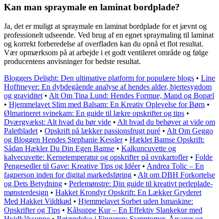
Kan man spraymale en laminat bordplade?
Ja, det er muligt at spraymale en laminat bordplade for et jævnt og
professionelt udseende. Ved brug af en egnet spraymaling til laminat
og korrekt forberedelse af overfladen kan du opnå et flot resultat.
Vær opmærksom på at arbejde i et godt ventileret område og følge
producentens anvisninger for bedste resultat.
Bloggers Delight: Den ultimative platform for populære blogs
•
Line
Hoffmeyer: En dybdegående analyse af hendes alder, hjertesygdom
og graviditet
•
Alt Om Tina Lund: Hendes Formue, Mand og Bopæl
•
Hjemmelavet Slim med Balsam: En Kreativ Oplevelse for Børn
•
Ølmarineret svinekam: En guide til lækre opskrifter og tips
•
Dværgvækst: Alt hvad du bør vide
•
Alt hvad du behøver at vide om
Paletbladet
•
Opskrift på lækker passionsfrugt puré
•
Alt Om Geggo
og Bloggen Hendes Stephanie Kessler
•
Hæklet Bamse Opskrift:
Sådan Hækler Du Din Egen Bamse
•
Kalkuncuvette og
kalvecuvette: Kernetemperatur og opskrifter på ovnkartofler
•
Folde
Pengesedler til Gave: Kreative Tips og Idéer
•
Andrea Tolic – En
fagperson inden for digital markedsføring
•
Alt om DBH Forkortelse
og Dets Betydning
•
Perlemønstre: Din guide til kreativt perleplade-
mønsterdesign
•
Hakket Krondyr Opskrift: En Lækker Gryderet
Med Hakket Vildtkød
•
Hjemmelavet Sorbet uden Ismaskine:
Opskrifter og Tips
•
Kålsuppe Kur – En Effektiv Slankekur med
Hvidkålssuppe
•
Betændelse i Fingeren: Symptomer, Årsager og