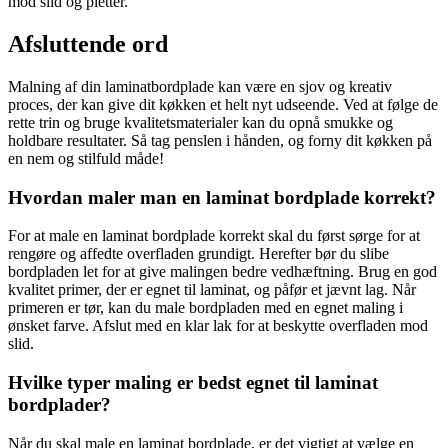
mod slid og pletter.
Afsluttende ord
Malning af din laminatbordplade kan være en sjov og kreativ
proces, der kan give dit køkken et helt nyt udseende. Ved at følge de
rette trin og bruge kvalitetsmaterialer kan du opnå smukke og
holdbare resultater. Så tag penslen i hånden, og forny dit køkken på
en nem og stilfuld måde!
Hvordan maler man en laminat bordplade korrekt?
For at male en laminat bordplade korrekt skal du først sørge for at
rengøre og affedte overfladen grundigt. Herefter bør du slibe
bordpladen let for at give malingen bedre vedhæftning. Brug en god
kvalitet primer, der er egnet til laminat, og påfør et jævnt lag. Når
primeren er tør, kan du male bordpladen med en egnet maling i
ønsket farve. Afslut med en klar lak for at beskytte overfladen mod
slid.
Hvilke typer maling er bedst egnet til laminat
bordplader?
Når du skal male en laminat bordplade, er det vigtigt at vælge en