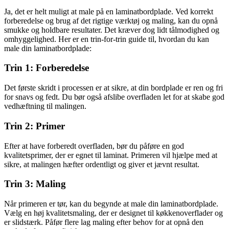
Ja, det er helt muligt at male på en laminatbordplade. Ved korrekt
forberedelse og brug af det rigtige værktøj og maling, kan du opnå
smukke og holdbare resultater. Det kræver dog lidt tålmodighed og
omhyggelighed. Her er en trin-for-trin guide til, hvordan du kan
male din laminatbordplade:
Trin 1: Forberedelse
Det første skridt i processen er at sikre, at din bordplade er ren og fri
for snavs og fedt. Du bør også afslibe overfladen let for at skabe god
vedhæftning til malingen.
Trin 2: Primer
Efter at have forberedt overfladen, bør du påføre en god
kvalitetsprimer, der er egnet til laminat. Primeren vil hjælpe med at
sikre, at malingen hæfter ordentligt og giver et jævnt resultat.
Trin 3: Maling
Når primeren er tør, kan du begynde at male din laminatbordplade.
Vælg en høj kvalitetsmaling, der er designet til køkkenoverflader og
er slidstærk. Påfør flere lag maling efter behov for at opnå den