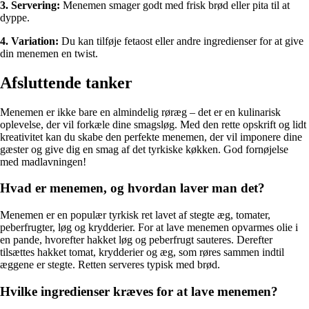
3. Servering:
Menemen smager godt med frisk brød eller pita til at
dyppe.
4. Variation:
Du kan tilføje fetaost eller andre ingredienser for at give
din menemen en twist.
Afsluttende tanker
Menemen er ikke bare en almindelig røræg – det er en kulinarisk
oplevelse, der vil forkæle dine smagsløg. Med den rette opskrift og lidt
kreativitet kan du skabe den perfekte menemen, der vil imponere dine
gæster og give dig en smag af det tyrkiske køkken. God fornøjelse
med madlavningen!
Hvad er menemen, og hvordan laver man det?
Menemen er en populær tyrkisk ret lavet af stegte æg, tomater,
peberfrugter, løg og krydderier. For at lave menemen opvarmes olie i
en pande, hvorefter hakket løg og peberfrugt sauteres. Derefter
tilsættes hakket tomat, krydderier og æg, som røres sammen indtil
æggene er stegte. Retten serveres typisk med brød.
Hvilke ingredienser kræves for at lave menemen?