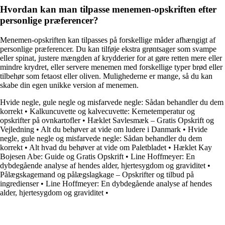
Hvordan kan man tilpasse menemen-opskriften efter
personlige præferencer?
Menemen-opskriften kan tilpasses på forskellige måder afhængigt af
personlige præferencer. Du kan tilføje ekstra grøntsager som svampe
eller spinat, justere mængden af krydderier for at gøre retten mere eller
mindre krydret, eller servere menemen med forskellige typer brød eller
tilbehør som fetaost eller oliven. Mulighederne er mange, så du kan
skabe din egen unikke version af menemen.
Hvide negle, gule negle og misfarvede negle: Sådan behandler du dem
korrekt
•
Kalkuncuvette og kalvecuvette: Kernetemperatur og
opskrifter på ovnkartofler
•
Hæklet Savlesmæk – Gratis Opskrift og
Vejledning
•
Alt du behøver at vide om ludere i Danmark
•
Hvide
negle, gule negle og misfarvede negle: Sådan behandler du dem
korrekt
•
Alt hvad du behøver at vide om Paletbladet
•
Hæklet Kay
Bojesen Abe: Guide og Gratis Opskrift
•
Line Hoffmeyer: En
dybdegående analyse af hendes alder, hjertesygdom og graviditet
•
Pålægskagemand og pålægslagkage – Opskrifter og tilbud på
ingredienser
•
Line Hoffmeyer: En dybdegående analyse af hendes
alder, hjertesygdom og graviditet
•