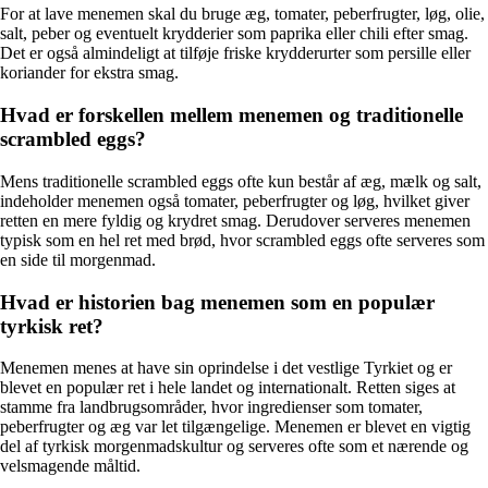
For at lave menemen skal du bruge æg, tomater, peberfrugter, løg, olie,
salt, peber og eventuelt krydderier som paprika eller chili efter smag.
Det er også almindeligt at tilføje friske krydderurter som persille eller
koriander for ekstra smag.
Hvad er forskellen mellem menemen og traditionelle
scrambled eggs?
Mens traditionelle scrambled eggs ofte kun består af æg, mælk og salt,
indeholder menemen også tomater, peberfrugter og løg, hvilket giver
retten en mere fyldig og krydret smag. Derudover serveres menemen
typisk som en hel ret med brød, hvor scrambled eggs ofte serveres som
en side til morgenmad.
Hvad er historien bag menemen som en populær
tyrkisk ret?
Menemen menes at have sin oprindelse i det vestlige Tyrkiet og er
blevet en populær ret i hele landet og internationalt. Retten siges at
stamme fra landbrugsområder, hvor ingredienser som tomater,
peberfrugter og æg var let tilgængelige. Menemen er blevet en vigtig
del af tyrkisk morgenmadskultur og serveres ofte som et nærende og
velsmagende måltid.