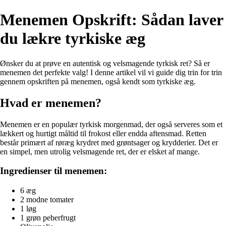
Menemen Opskrift: Sådan laver
du lækre tyrkiske æg
Ønsker du at prøve en autentisk og velsmagende tyrkisk ret? Så er
menemen det perfekte valg! I denne artikel vil vi guide dig trin for trin
gennem opskriften på menemen, også kendt som tyrkiske æg.
Hvad er menemen?
Menemen er en populær tyrkisk morgenmad, der også serveres som et
lækkert og hurtigt måltid til frokost eller endda aftensmad. Retten
består primært af røræg krydret med grøntsager og krydderier. Det er
en simpel, men utrolig velsmagende ret, der er elsket af mange.
Ingredienser til menemen:
6 æg
2 modne tomater
1 løg
1 grøn peberfrugt