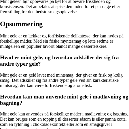
Mint geleen bør opbevares på køl for at bevare friskheden og
konsistensen. Det anbefales at spise den inden for et par dage efter
fremstilling for den bedste smagsoplevelse.
Opsummering
Mint gele er en lækker og forfriskende delikatesse, der kan nydes på
forskellige måder. Med sin friske myntesmag og lette sødme er
mintgeleen en populær favorit blandt mange dessertelskere.
Hvad er mint gele, og hvordan adskiller det sig fra
andre typer gele?
Mint gele er en gelé lavet med mintsmag, der giver en frisk og kølig
smag. Det adskiller sig fra andre typer gele ved sin karakteristiske
mintsmag, der kan være forfriskende og aromatisk.
Hvordan kan man anvende mint gele i madlavning og
bagning?
Mint gele kan anvendes på forskellige måder i madlavning og bagning.
Det kan bruges som en topping til desserter såsom is eller panna cotta,
som en fyldning i chokoladekonfekt eller som en smagsgiver i