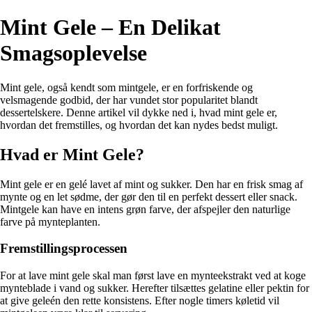
Mint Gele – En Delikat
Smagsoplevelse
Mint gele, også kendt som mintgele, er en forfriskende og
velsmagende godbid, der har vundet stor popularitet blandt
dessertelskere. Denne artikel vil dykke ned i, hvad mint gele er,
hvordan det fremstilles, og hvordan det kan nydes bedst muligt.
Hvad er Mint Gele?
Mint gele er en gelé lavet af mint og sukker. Den har en frisk smag af
mynte og en let sødme, der gør den til en perfekt dessert eller snack.
Mintgele kan have en intens grøn farve, der afspejler den naturlige
farve på mynteplanten.
Fremstillingsprocessen
For at lave mint gele skal man først lave en mynteekstrakt ved at koge
mynteblade i vand og sukker. Herefter tilsættes gelatine eller pektin for
at give geleén den rette konsistens. Efter nogle timers køletid vil