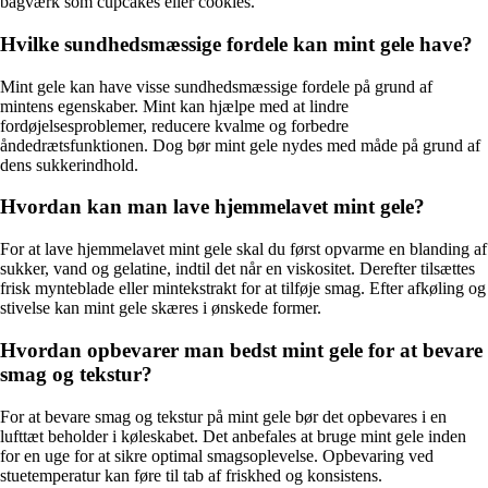
bagværk som cupcakes eller cookies.
Hvilke sundhedsmæssige fordele kan mint gele have?
Mint gele kan have visse sundhedsmæssige fordele på grund af
mintens egenskaber. Mint kan hjælpe med at lindre
fordøjelsesproblemer, reducere kvalme og forbedre
åndedrætsfunktionen. Dog bør mint gele nydes med måde på grund af
dens sukkerindhold.
Hvordan kan man lave hjemmelavet mint gele?
For at lave hjemmelavet mint gele skal du først opvarme en blanding af
sukker, vand og gelatine, indtil det når en viskositet. Derefter tilsættes
frisk mynteblade eller mintekstrakt for at tilføje smag. Efter afkøling og
stivelse kan mint gele skæres i ønskede former.
Hvordan opbevarer man bedst mint gele for at bevare
smag og tekstur?
For at bevare smag og tekstur på mint gele bør det opbevares i en
lufttæt beholder i køleskabet. Det anbefales at bruge mint gele inden
for en uge for at sikre optimal smagsoplevelse. Opbevaring ved
stuetemperatur kan føre til tab af friskhed og konsistens.