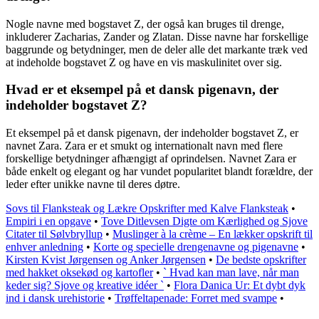
Nogle navne med bogstavet Z, der også kan bruges til drenge,
inkluderer Zacharias, Zander og Zlatan. Disse navne har forskellige
baggrunde og betydninger, men de deler alle det markante træk ved
at indeholde bogstavet Z og have en vis maskulinitet over sig.
Hvad er et eksempel på et dansk pigenavn, der
indeholder bogstavet Z?
Et eksempel på et dansk pigenavn, der indeholder bogstavet Z, er
navnet Zara. Zara er et smukt og internationalt navn med flere
forskellige betydninger afhængigt af oprindelsen. Navnet Zara er
både enkelt og elegant og har vundet popularitet blandt forældre, der
leder efter unikke navne til deres døtre.
Sovs til Flanksteak og Lækre Opskrifter med Kalve Flanksteak
•
Empiri i en opgave
•
Tove Ditlevsen Digte om Kærlighed og Sjove
Citater til Sølvbryllup
•
Muslinger à la crème – En lækker opskrift til
enhver anledning
•
Korte og specielle drengenavne og pigenavne
•
Kirsten Kvist Jørgensen og Anker Jørgensen
•
De bedste opskrifter
med hakket oksekød og kartofler
•
` Hvad kan man lave, når man
keder sig? Sjove og kreative idéer `
•
Flora Danica Ur: Et dybt dyk
ind i dansk urehistorie
•
Trøffeltapenade: Forret med svampe
•