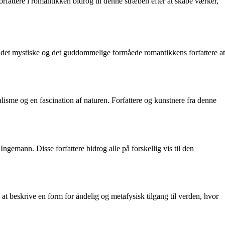
rfattere i romantikken bidrog til denne stræben efter at skabe værker,
f det mystiske og det guddommelige formåede romantikkens forfattere at
alisme og en fascination af naturen. Forfattere og kunstnere fra denne
emann. Disse forfattere bidrog alle på forskellig vis til den
 at beskrive en form for åndelig og metafysisk tilgang til verden, hvor