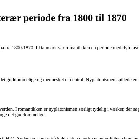
rær periode fra 1800 til 1870
a fra 1800-1870. I Danmark var romantikken en periode med dyb fascina
det guddommelige og mennesket er central. Nyplatonismen spillede en vi
den. I romantikken er nyplatonismen særligt tydelig i værker, der søger
fange det guddommelige.
nst. H.C. Andersen, som også kaldes den danske eventyrdigter, skrev e