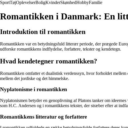
Sport
Tøj
Oplevelser
Bolig
Kvinder
Skønhed
Hobby
Familie
Romantikken i Danmark: En litte
Introduktion til romantikken
Romantikken var en betydningsfuld litterær periode, der prægede Europ
udforske romantikkens indflydelse, forfattere, tekster og kendetegn.
Hvad kendetegner romantikken?
Romantikken omfatter et dualistisk verdenssyn, hvor forholdet mellem 
mellem det jordiske og det himmelske.
Nyplatonisme i romantikken
Nyplatonismen betyder en genoplivning af Platons tanker om ideernes ver
som H.C. Andersen og i romantikkens tekster, der stræber efter at ind
Romantikkens litteratur og forfattere
I romantikken udfoldede en række betydningsfulde forfattere deres ku