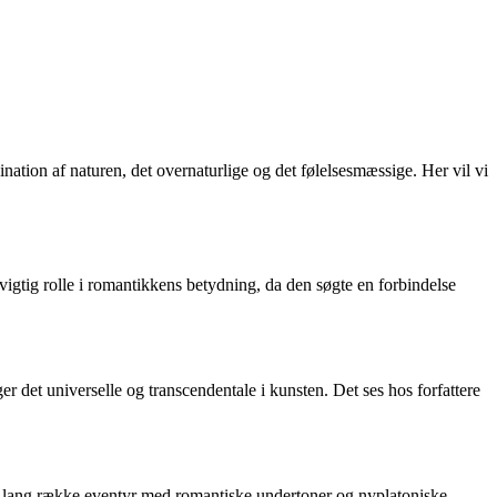
tion af naturen, det overnaturlige og det følelsesmæssige. Her vil vi
gtig rolle i romantikkens betydning, da den søgte en forbindelse
 det universelle og transcendentale i kunsten. Det ses hos forfattere
n lang række eventyr med romantiske undertoner og nyplatoniske