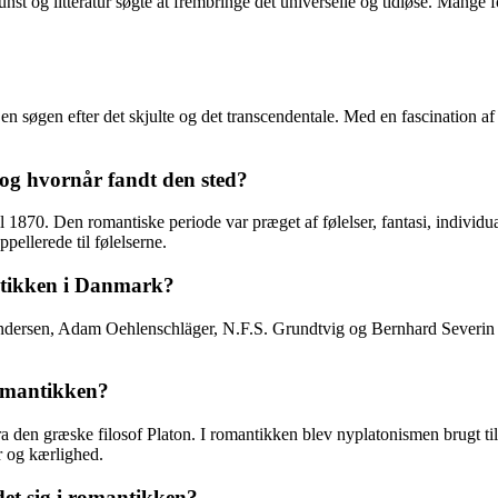
t og litteratur søgte at frembringe det universelle og tidløse. Mange fo
 søgen efter det skjulte og det transcendentale. Med en fascination a
og hvornår fandt den sted?
l 1870. Den romantiske periode var præget af følelser, fantasi, individu
pellerede til følelserne.
antikken i Danmark?
ndersen, Adam Oehlenschläger, N.F.S. Grundtvig og Bernhard Severin Ing
romantikken?
fra den græske filosof Platon. I romantikken blev nyplatonismen brugt til
 og kærlighed.
det sig i romantikken?