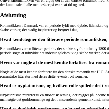
Universalromantikken var en vigtig del af den danske romantik, hvor kuns
der kunne tale til alle mennesker på tværs af tid og sted.
Afslutning
Romantikken i Danmark var en periode fyldt med dybde, lidenskab og en
skabe værker, der stadig inspirerer og berører i dag.
Hvad kendetegner den litterære periode romantikken, 
Romantikken var en litterær periode, der strakte sig fra omkring 1800 ti
periode søgte at udtrykke det inderste følelsesliv og skabe værker, der ap
Hvem var nogle af de mest kendte forfattere fra rom
Nogle af de mest kendte forfattere fra den danske romantik var H.C. A
romantiske litteratur med deres digte, eventyr og romaner.
Hvad er nyplatonisme, og hvilken rolle spillede det i 
Nyplatonisme refererer til en filosofisk retning, der bygger på ideerne 
man søgte det guddommelige og det transcendente gennem kunst, natur
Hvad er dualistisk verdenssyn, og hvordan afspejlede 