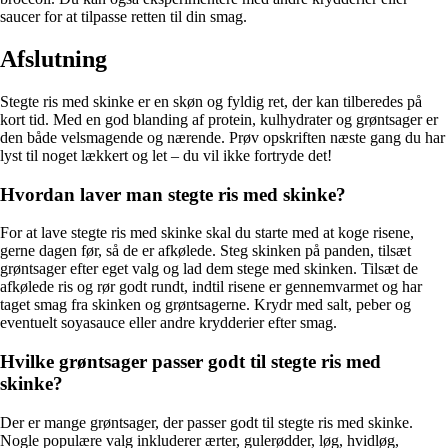
saucer for at tilpasse retten til din smag.
Afslutning
Stegte ris med skinke er en skøn og fyldig ret, der kan tilberedes på
kort tid. Med en god blanding af protein, kulhydrater og grøntsager er
den både velsmagende og nærende. Prøv opskriften næste gang du har
lyst til noget lækkert og let – du vil ikke fortryde det!
Hvordan laver man stegte ris med skinke?
For at lave stegte ris med skinke skal du starte med at koge risene,
gerne dagen før, så de er afkølede. Steg skinken på panden, tilsæt
grøntsager efter eget valg og lad dem stege med skinken. Tilsæt de
afkølede ris og rør godt rundt, indtil risene er gennemvarmet og har
taget smag fra skinken og grøntsagerne. Krydr med salt, peber og
eventuelt soyasauce eller andre krydderier efter smag.
Hvilke grøntsager passer godt til stegte ris med
skinke?
Der er mange grøntsager, der passer godt til stegte ris med skinke.
Nogle populære valg inkluderer ærter, gulerødder, løg, hvidløg,