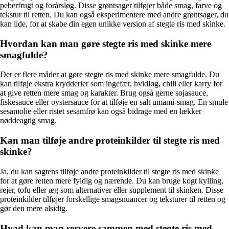
peberfrugt og forårsløg. Disse grøntsager tilføjer både smag, farve og
tekstur til retten. Du kan også eksperimentere med andre grøntsager, du
kan lide, for at skabe din egen unikke version af stegte ris med skinke.
Hvordan kan man gøre stegte ris med skinke mere
smagfulde?
Der er flere måder at gøre stegte ris med skinke mere smagfulde. Du
kan tilføje ekstra krydderier som ingefær, hvidløg, chili eller karry for
at give retten mere smag og karakter. Brug også gerne sojasauce,
fiskesauce eller oystersauce for at tilføje en salt umami-smag. En smule
sesamolie eller ristet sesamfrø kan også bidrage med en lækker
nøddeagtig smag.
Kan man tilføje andre proteinkilder til stegte ris med
skinke?
Ja, du kan sagtens tilføje andre proteinkilder til stegte ris med skinke
for at gøre retten mere fyldig og nærende. Du kan bruge kogt kylling,
rejer, tofu eller æg som alternativer eller supplement til skinken. Disse
proteinkilder tilføjer forskellige smagsnuancer og teksturer til retten og
gør den mere alsidig.
Hvad kan man servere sammen med stegte ris med