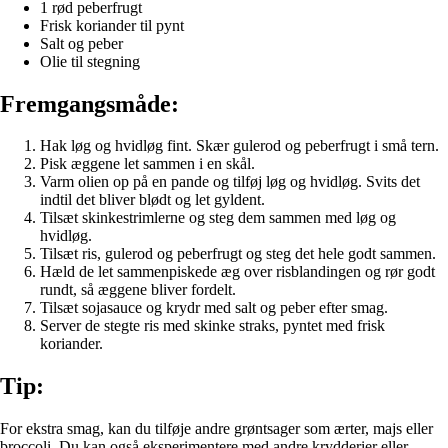
1 rød peberfrugt
Frisk koriander til pynt
Salt og peber
Olie til stegning
Fremgangsmåde:
Hak løg og hvidløg fint. Skær gulerod og peberfrugt i små tern.
Pisk æggene let sammen i en skål.
Varm olien op på en pande og tilføj løg og hvidløg. Svits det
indtil det bliver blødt og let gyldent.
Tilsæt skinkestrimlerne og steg dem sammen med løg og
hvidløg.
Tilsæt ris, gulerod og peberfrugt og steg det hele godt sammen.
Hæld de let sammenpiskede æg over risblandingen og rør godt
rundt, så æggene bliver fordelt.
Tilsæt sojasauce og krydr med salt og peber efter smag.
Server de stegte ris med skinke straks, pyntet med frisk
koriander.
Tip:
For ekstra smag, kan du tilføje andre grøntsager som ærter, majs eller
broccoli. Du kan også eksperimentere med andre krydderier eller