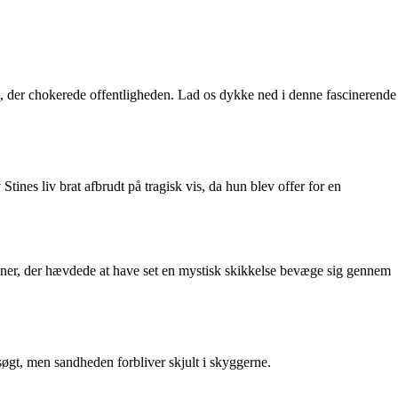
e, der chokerede offentligheden. Lad os dykke ned i denne fascinerende
tines liv brat afbrudt på tragisk vis, da hun blev offer for en
er, der hævdede at have set en mystisk skikkelse bevæge sig gennem
øgt, men sandheden forbliver skjult i skyggerne.