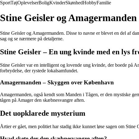
Sport
Tøj
Oplevelser
Bolig
Kvinder
Skønhed
Hobby
Familie
Stine Geisler og Amagermanden
Stine Geisler og Amagermanden. Disse to navne er blevet en del af dan
sag og se nærmere på detaljerne.
Stine Geisler – En ung kvinde med en lys f
Stine Geisler var en intelligent og lovende ung kvinde, der boede på Ama
forbrydelse, der rystede lokalsamfundet.
Amagermanden – Skyggen over København
Amagermanden, også kendt som Manden i Tågen, er den mystiske gerni
tågen på Amager den skæbnesvangre aften.
Det uopklarede mysterium
Årtier er gået, men politiet har stadig ikke kunnet løse sagen om Stin
Hvad skete der den skæbnesvangre aften?