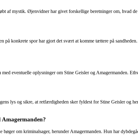
bt af mystik. Øjenvidner har givet forskellige beretninger om, hvad de
nglen på konkrete spor har gjort det svært at komme tættere på sandhed
m med eventuelle oplysninger om Stine Geisler og Amagermanden. Ethvert
ns lys og sikre, at retfærdigheden sker fyldest for Stine Geisler og 
 til Amagermanden?
række bøger om kriminalsager, herunder Amagermanden. Hun har dybdegåen