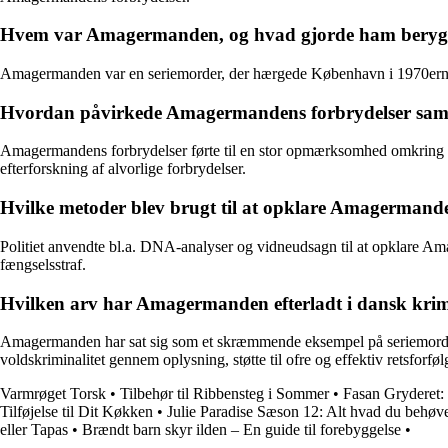
Hvem var Amagermanden, og hvad gjorde ham beryg
Amagermanden var en seriemorder, der hærgede København i 1970erne.
Hvordan påvirkede Amagermandens forbrydelser samf
Amagermandens forbrydelser førte til en stor opmærksomhed omkring vol
efterforskning af alvorlige forbrydelser.
Hvilke metoder blev brugt til at opklare Amagermande
Politiet anvendte bl.a. DNA-analyser og vidneudsagn til at opklare Am
fængselsstraf.
Hvilken arv har Amagermanden efterladt i dansk krimi
Amagermanden har sat sig som et skræmmende eksempel på seriemord i
voldskriminalitet gennem oplysning, støtte til ofre og effektiv retsforføl
Varmrøget Torsk
•
Tilbehør til Ribbensteg i Sommer
•
Fasan Gryderet:
Tilføjelse til Dit Køkken
•
Julie Paradise Sæson 12: Alt hvad du behøver
eller Tapas
•
Brændt barn skyr ilden – En guide til forebyggelse
•