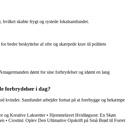
vilket skabte frygt og rystede lokalsamfundet.
 bedre beskyttelse af ofre og skærpede krav til politiets
ev Amagermanden dømt for sine forbrydelser og idømt en lang
e forbrydelser i dag?
 kvinder. Samfundet arbejder fortsat på at forebygge og bekæmpe
e og Kreative Laksretter
•
Hjemmelavet Hvidløgsost: En Skøn
den
•
Crostini: Oplev Den Ultimative Opskrift på Små Brød til Forret