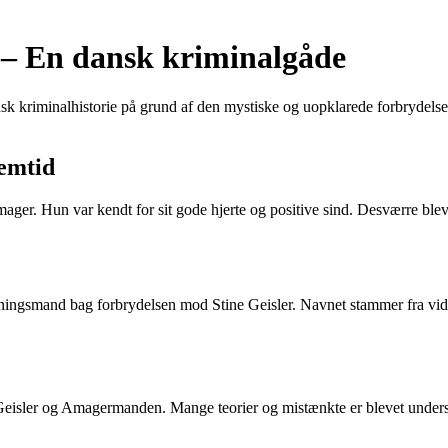
 – En dansk kriminalgåde
sk kriminalhistorie på grund af den mystiske og uopklarede forbrydels
remtid
ger. Hun var kendt for sit gode hjerte og positive sind. Desværre blev S
ngsmand bag forbrydelsen mod Stine Geisler. Navnet stammer fra vidn
e Geisler og Amagermanden. Mange teorier og mistænkte er blevet unders