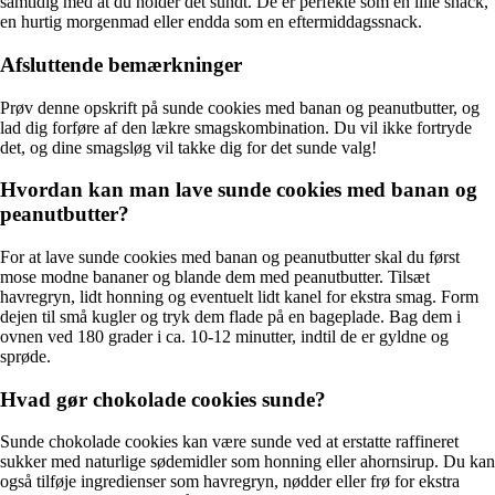
samtidig med at du holder det sundt. De er perfekte som en lille snack,
en hurtig morgenmad eller endda som en eftermiddagssnack.
Afsluttende bemærkninger
Prøv denne opskrift på sunde cookies med banan og peanutbutter, og
lad dig forføre af den lækre smagskombination. Du vil ikke fortryde
det, og dine smagsløg vil takke dig for det sunde valg!
Hvordan kan man lave sunde cookies med banan og
peanutbutter?
For at lave sunde cookies med banan og peanutbutter skal du først
mose modne bananer og blande dem med peanutbutter. Tilsæt
havregryn, lidt honning og eventuelt lidt kanel for ekstra smag. Form
dejen til små kugler og tryk dem flade på en bageplade. Bag dem i
ovnen ved 180 grader i ca. 10-12 minutter, indtil de er gyldne og
sprøde.
Hvad gør chokolade cookies sunde?
Sunde chokolade cookies kan være sunde ved at erstatte raffineret
sukker med naturlige sødemidler som honning eller ahornsirup. Du kan
også tilføje ingredienser som havregryn, nødder eller frø for ekstra