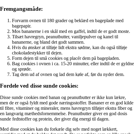
Fremgangsmåde:
Forvarm ovnen til 180 grader og beklæd en bageplade med
bagepapir.
Mos bananerne i en skål med en gaffel, indtil de er godt moste.
Tilsæt havregryn, peanutbutter, vaniljepulver og kanel til
bananerne, og bland det godt sammen.
Hvis du ønsker at tilføje lidt ekstra sødme, kan du også tilføje
chokoladestykker til dejen.
Form dejen til små cookies og placér dem på bagepladen.
Bag cookies i ovnen i ca. 15-20 minutter, eller indtil de er gyldne
og sprøde.
Tag dem ud af ovnen og lad dem køle af, før du nyder dem.
Fordele ved disse sunde cookies:
Disse sunde cookies med banan og peanutbutter er ikke kun lækre,
men de er også fyldt med gode næringsstoffer. Bananer er en god kilde
til fibre, vitaminer og mineraler, mens havregryn tilføjer ekstra fiber og
en langvarig mæthedsfornemmelse. Peanutbutter giver en god dosis
sunde fedtstoffer og protein, der giver dig energi til dagen.
Med disse cookies kan du forkæle dig selv med noget lækkert,