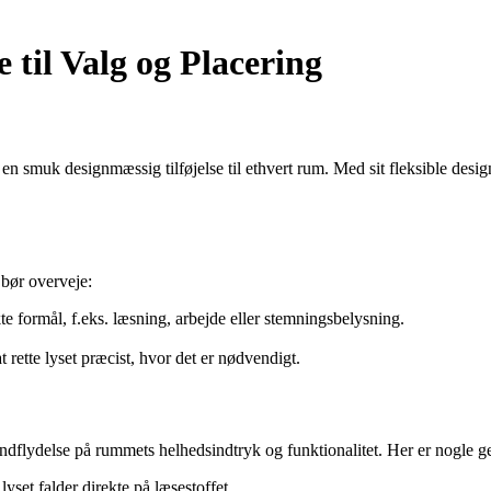
til Valg og Placering
 smuk designmæssig tilføjelse til ethvert rum. Med sit fleksible design
 bør overveje:
e formål, f.eks. læsning, arbejde eller stemningsbelysning.
 rette lyset præcist, hvor det er nødvendigt.
dflydelse på rummets helhedsindtryk og funktionalitet. Her er nogle gen
yset falder direkte på læsestoffet.