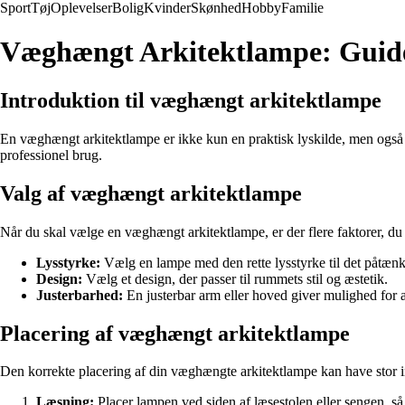
Sport
Tøj
Oplevelser
Bolig
Kvinder
Skønhed
Hobby
Familie
Væghængt Arkitektlampe: Guide 
Introduktion til væghængt arkitektlampe
En væghængt arkitektlampe er ikke kun en praktisk lyskilde, men også en
professionel brug.
Valg af væghængt arkitektlampe
Når du skal vælge en væghængt arkitektlampe, er der flere faktorer, du
Lysstyrke:
Vælg en lampe med den rette lysstyrke til det påtænkt
Design:
Vælg et design, der passer til rummets stil og æstetik.
Justerbarhed:
En justerbar arm eller hoved giver mulighed for at
Placering af væghængt arkitektlampe
Den korrekte placering af din væghængte arkitektlampe kan have stor in
Læsning:
Placer lampen ved siden af læsestolen eller sengen, så l